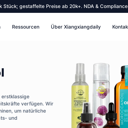
 Stück; gestaffelte Preise ab 20k+. NDA & Compliance
n
Ressourcen
Über Xiangxiangdaily
Kontak
l
 erstklassige
eitskräfte verfügen. Wir
inen, um natürliche
äts- und