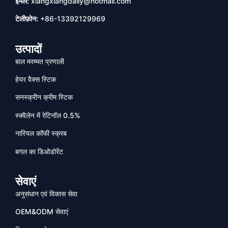
ईमेल:
xiangxiangdaily@hotmail.com
टेलीफ़ोन:
+86-13392129969
उत्पादों
बाल मरम्मत प्रणाली
हेयर वैक्स स्टिक
सनस्क्रीन क्रीम स्टिक
स्क्वैलेन में रेटिनॉल 0.5%
नारियल कॉफी स्क्रब
बगल का डिओडोरेंट
सेवाएं
अनुसंधान एवं विकास सेवा
OEM&ODM सेवाएं