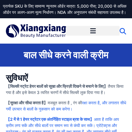
प्रत्येक SKU के लिए सामान्य न्यूनतम ऑर्डर मात्रा: 5,000 पीस; 20,000 से अधिक
ऑर्डर पर अलग-अलग मूल्य निर्धारण। NDA और अनुपालन संबंधी सहायता उपलब्ध है।
Xiangxiangdaily के बारे में
बाल सीधे करने वाली क्रीम
सुविधाऐं
【सिल्की स्ट्रेट हेयर बालों को सूखा और फ्रिज़ी दिखने से बचाने के लिए】
तैयार किया
गया है और इसे केवल 3 त्वरित चरणों में सीधे सिल्की लुक दिया गया है।
【सुरक्षा और सीधा करता है】
मजबूत करता है , रंग की
रक्षा करता है, और लगातार सीधे
गर्मी उपचार से बालों के नुकसान को कम करेगा।
【2 में से 1 हेयर स्ट्रेटर एक अंतर्निहित स्टाइल ब्रश के साथ】
आता है ताकि आप
क्रीम लगा सकें और सीधे बालों पर समान रूप से कंघी कर सकें। प्रोटेक्ट्स और
स्ट्रेटन्स। रंग को मजबूत करता है, रंग की रक्षा करता है, और लगातार सीधे गर्मी