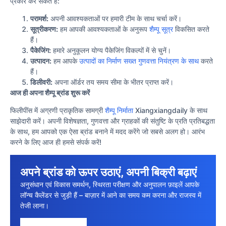
प्रकार कर सकते हैं:
परामर्श:
अपनी आवश्यकताओं पर हमारी टीम के साथ चर्चा करें।
सूत्रीकरण:
हम आपकी आवश्यकताओं के अनुरूप
शैम्पू सूत्र
विकसित करते
हैं।
पैकेजिंग:
हमारे अनुकूलन योग्य पैकेजिंग विकल्पों में से चुनें।
उत्पादन:
हम आपके
उत्पादों का निर्माण सख्त गुणवत्ता नियंत्रण के साथ
करते
हैं।
डिलीवरी:
अपना ऑर्डर तय समय सीमा के भीतर प्राप्त करें।
आज ही अपना शैम्पू ब्रांड शुरू करें
फिलीपींस में अग्रणी प्राकृतिक सामग्री
शैम्पू निर्माता
Xiangxiangdaily के साथ
साझेदारी करें। अपनी विशेषज्ञता, गुणवत्ता और ग्राहकों की संतुष्टि के प्रति प्रतिबद्धता
के साथ, हम आपको एक ऐसा ब्रांड बनाने में मदद करेंगे जो सबसे अलग हो। आरंभ
करने के लिए आज ही हमसे संपर्क करें!
अपने ब्रांड को ऊपर उठाएं, अपनी बिक्री बढ़ाएं
अनुसंधान एवं विकास समर्थन, स्थिरता परीक्षण और अनुपालन फ़ाइलें आपके
लॉन्च कैलेंडर से जुड़ी हैं – बाज़ार में आने का समय कम करना और राजस्व में
तेजी लाना।