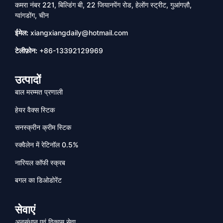
कमरा नंबर 221, बिल्डिंग बी, 22 जियानपेंग रोड, हेलोंग स्ट्रीट, गुआंगज़ौ,
ग्वांगडोंग, चीन
ईमेल:
xiangxiangdaily@hotmail.com
टेलीफ़ोन:
+86-13392129969
उत्पादों
बाल मरम्मत प्रणाली
हेयर वैक्स स्टिक
सनस्क्रीन क्रीम स्टिक
स्क्वैलेन में रेटिनॉल 0.5%
नारियल कॉफी स्क्रब
बगल का डिओडोरेंट
सेवाएं
अनुसंधान एवं विकास सेवा