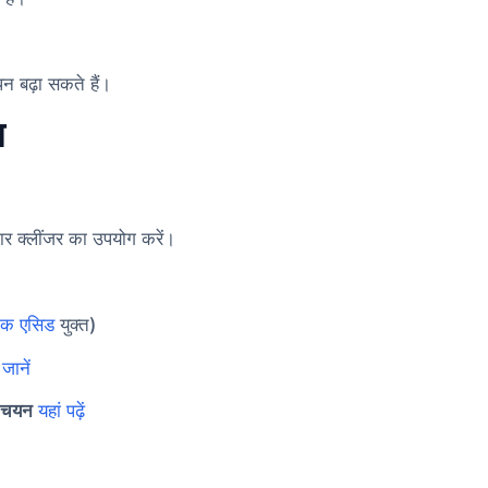
 बढ़ा सकते हैं।
ण
दार क्लींजर का उपयोग करें।
निक एसिड
युक्त)
जानें
का चयन
यहां पढ़ें