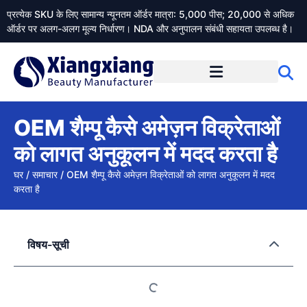
प्रत्येक SKU के लिए सामान्य न्यूनतम ऑर्डर मात्रा: 5,000 पीस; 20,000 से अधिक
ऑर्डर पर अलग-अलग मूल्य निर्धारण। NDA और अनुपालन संबंधी सहायता उपलब्ध है।
Xiangxiangdaily के बारे में
OEM शैम्पू कैसे अमेज़न विक्रेताओं
को लागत अनुकूलन में मदद करता है
घर
/
समाचार
/
OEM शैम्पू कैसे अमेज़न विक्रेताओं को लागत अनुकूलन में मदद
करता है
विषय-सूची