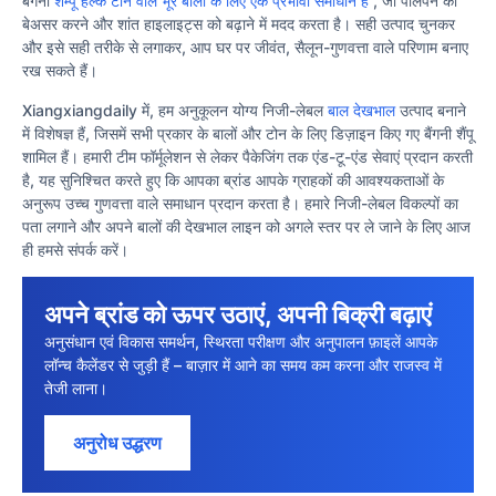
बैंगनी
शैम्पू हल्के टोन वाले भूरे बालों के लिए एक प्रभावी समाधान है
, जो पीलेपन को
बेअसर करने और शांत हाइलाइट्स को बढ़ाने में मदद करता है। सही उत्पाद चुनकर
और इसे सही तरीके से लगाकर, आप घर पर जीवंत, सैलून-गुणवत्ता वाले परिणाम बनाए
रख सकते हैं।
Xiangxiangdaily में, हम अनुकूलन योग्य निजी-लेबल
बाल देखभाल
उत्पाद बनाने
में विशेषज्ञ हैं, जिसमें सभी प्रकार के बालों और टोन के लिए डिज़ाइन किए गए बैंगनी शैंपू
शामिल हैं। हमारी टीम फॉर्मूलेशन से लेकर पैकेजिंग तक एंड-टू-एंड सेवाएं प्रदान करती
है, यह सुनिश्चित करते हुए कि आपका ब्रांड आपके ग्राहकों की आवश्यकताओं के
अनुरूप उच्च गुणवत्ता वाले समाधान प्रदान करता है। हमारे निजी-लेबल विकल्पों का
पता लगाने और अपने बालों की देखभाल लाइन को अगले स्तर पर ले जाने के लिए आज
ही हमसे संपर्क करें।
अपने ब्रांड को ऊपर उठाएं, अपनी बिक्री बढ़ाएं
अनुसंधान एवं विकास समर्थन, स्थिरता परीक्षण और अनुपालन फ़ाइलें आपके
लॉन्च कैलेंडर से जुड़ी हैं – बाज़ार में आने का समय कम करना और राजस्व में
तेजी लाना।
अनुरोध उद्धरण