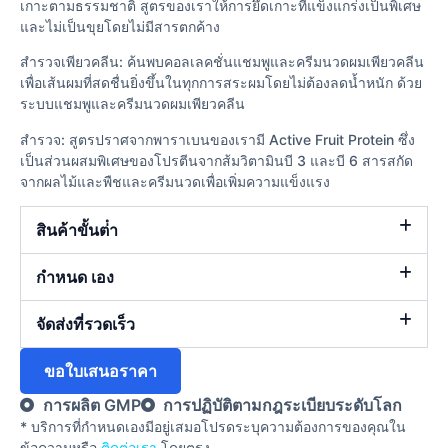
เกาะตามธรรมชาติ สูตรของเราให้การยึดเกาะที่แข็งแกร่งเป็นพิเศษ
และไม่เป็นขุยโดยไม่มีสารตกค้าง
สำรวจเพียวคลีน: ค้นพบคอลเลคชั่นแชมพูและครีมนวดผมเพียวคลีน
เพื่อเส้นผมที่สดชื่นยิ่งขึ้นในทุกการสระผมโดยไม่ต้องลดน้ำหนัก ด้วย
ระบบแชมพูและครีมนวดผมเพียวคลีน
สำรวจ: สูตรปราศจากพาราเบนของเรามี Active Fruit Protein ซึ่ง
เป็นส่วนผสมพิเศษของโปรตีนจากส้มวิตามินบี 3 และบี 6 สารสกัด
จากผลไม้และพืชและครีมนวดเพื่อเพิ่มความแข็งแรง
สินค้าขั้นต่ํา
กำหนด เอง
จัดส่งที่รวดเร็ว
ขอใบเสนอราคา
การผลิต GMP
การปฏิบัติตามกฎระเบียบระดับโลก
* บริการที่กําหนดเองมีอยู่เสมอโปรดระบุความต้องการของคุณใน
ข้อความหรือ
ติดต่อเรา
โดยตรง