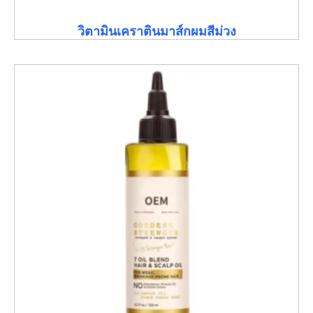
วิตามินเคราตินมาส์กผมสีม่วง