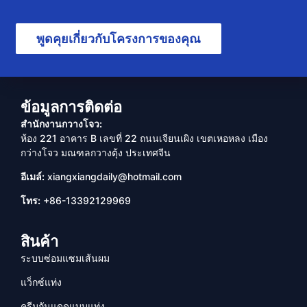
พูดคุยเกี่ยวกับโครงการของคุณ
ข้อมูลการติดต่อ
สำนักงานกวางโจว:
ห้อง 221 อาคาร B เลขที่ 22 ถนนเจียนเผิง เขตเหอหลง เมือง
กว่างโจว มณฑลกวางตุ้ง ประเทศจีน
อีเมล์:
xiangxiangdaily@hotmail.com
โทร:
+86-13392129969
สินค้า
ระบบซ่อมแซมเส้นผม
แว็กซ์แท่ง
ครีมกันแดดแบบแท่ง