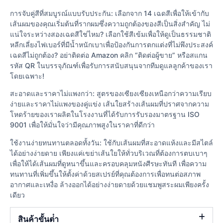
การจับคู่สีที่สมบูรณ์แบบรับประกัน: เลือกจาก 14 เฉดสีเพื่อให้เข้ากับ
เส้นผมของคุณเริ่มต้นที่รากผมซึ่งความถูกต้องของสีเป็นสิ่งสำคัญ ไม่
แน่ใจระหว่างสองเฉดสีใช่ไหม? เลือกใช้สีเข้มเพื่อให้ดูเป็นธรรมชาติ
หลีกเลี่ยงไฟเบอร์ที่มีน้ำหนักเบาเพื่อป้องกันการตกแต่งที่ไม่พึงประสงค์
เฉดสีไม่ถูกต้อง? อย่าติดต่อ Amazon คลิก “ติดต่อผู้ขาย” หรือสแกน
รหัส QR ในบรรจุภัณฑ์เพื่อรับการสนับสนุนจากทีมดูแลลูกค้าของเรา
โดยเฉพาะ!
สะอาดและราคาไม่แพงกว่า: สูตรของเซียงเซียงเหนือกว่าความเรียบ
ง่ายและราคาไม่แพงของคู่แข่ง เส้นใยสร้างเส้นผมที่ปราศจากความ
โหดร้ายของเราผลิตในโรงงานที่ได้รับการรับรองมาตรฐาน ISO
9001 เพื่อให้มั่นใจว่ามีคุณภาพสูงในราคาที่ดีกว่า
ใช้งานง่ายทนทานตลอดทั้งวัน: ใช้กับเส้นผมที่สะอาดแห้งและมีสไตล์
ได้อย่างง่ายดาย เพียงแค่เขย่าเส้นใยให้ทั่วบริเวณที่ต้องการตบเบาๆ
เพื่อให้ได้เส้นผมที่ดูหนาขึ้นและครอบคลุมหนังศีรษะทันที เพื่อความ
ทนทานที่เพิ่มขึ้นให้ตั้งค่าด้วยสเปรย์ที่คุณต้องการเพื่อทนต่อสภาพ
อากาศและเหงื่อ ล้างออกได้อย่างง่ายดายด้วยแชมพูสระผมเพียงครั้ง
เดียว
สินค้าขั้นต่ํา