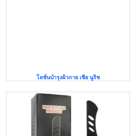
โลชั่นบำรุงผิวกาย เชีย นูริช