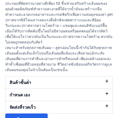
ประกอบที่คัดสรรมาอย่างดีเพียง 10 ชิ้นช่วยเสริมสร้างเส้นผมของ
คุณด้วยผลิตภัณฑ์ทำความสะอาดที่ได้จากน้ำมันมะพร้าวเกลือ
ทำความสะอาดเกรดอาหารและกรดซิตริกเพื่อความสมดุลของค่า pH
ปราศจากซิลิโคนสารลดแรงตึงผิวซัลเฟตพาราเบนและสีย้อม
วีแกนและปราศจากความโหดร้าย – แชมพูและคอนดิชันเนอร์พื้น
เมืองได้รับการคิดค้นขึ้นโดยไม่มีส่วนผสมหรือผลพลอยได้จากสัตว์
เพื่อให้แน่ใจว่าพวกมันเป็นวีแกนและปราศจากความโหดร้าย พวกมัน
ไม่เคยถูกทดสอบกับสัตว์
เหมาะสำหรับทุกสภาพเส้นผม – สูตรอ่อนโยนนี้เข้ากันได้กับทุกสภาพ
เส้นผมตั้งแต่เส้นเล็กไปจนถึงเส้นผมที่แห้งและเสียหายแม้กระทั่ง
เส้นผมที่ผ่านการทำสีและผ่านการทำทรีทเมนต์ เพียงแค่ล้างออกและ
ทำซ้ำเพื่อผมที่มีวอลลุ่มที่สวยงาม ชีวิตอาจซับซ้อนแต่กิจวัตรการดูแล
เส้นผมของคุณไม่จำเป็นต้องเป็นเช่นนั้น
สินค้าขั้นต่ํา
กำหนด เอง
จัดส่งที่รวดเร็ว