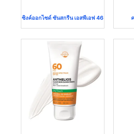
ซิงค์ออกไซด์ ซันสกรีน เอสพีเอฟ 46
ค