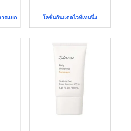
าการแยก
โลชั่นกันแดดไวท์เทนนิ่ง