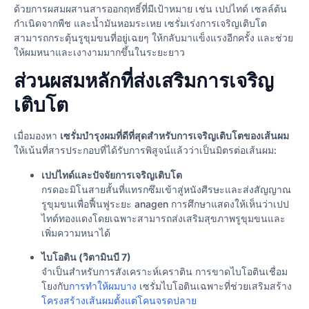
ด้วยการผสมผสานสารออกฤทธิ์ที่มีเป้าหมาย เช่น เปปไทด์ เซลล์ต้น
กำเนิดจากพืช และน้ำมันหอมระเหย เซรั่มเร่งการเจริญเติบโต
สามารถกระตุ้นรูขุมขนที่อยู่เฉยๆ ให้กลับมาแข็งแรงอีกครั้ง และช่วย
ให้ผมหนาและเงางามมากขึ้นในระยะยาว
ส่วนผสมหลักที่ส่งเสริมการเจริญ
เติบโต
เมื่อมองหา
เซรั่มบำรุงผมที่ดีที่สุดสำหรับการเจริญเติบโตของเส้นผม
ให้เน้นที่สารประกอบที่ได้รับการพิสูจน์แล้วว่าเป็นมิตรต่อเส้นผม:
เปปไทด์และปัจจัยการเจริญเติบโต
กรดอะมิโนสายสั้นที่แทรกซึมเข้าสู่หนังศีรษะและส่งสัญญาณ
รูขุมขนเพื่อฟื้นฟูระยะ anagen การศึกษาแสดงให้เห็นว่าเปป
ไทด์ทองแดงโดยเฉพาะสามารถส่งเสริมสุขภาพรูขุมขนและ
เพิ่มความหนาได้
ไบโอติน (วิตามินบี 7)
จําเป็นสําหรับการสังเคราะห์เคราติน การขาดไบโอตินเชื่อม
โยงกับ
การทําให้ผมบาง
เซรั่มไบโอตินเฉพาะที่ช่วยเสริมสร้าง
โครงสร้างเส้นผมตั้งแต่โคนจรดปลาย