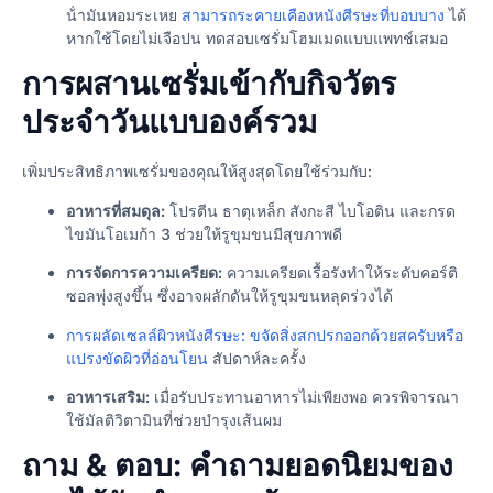
น้ํามันหอมระเหย
สามารถระคายเคืองหนังศีรษะที่บอบบาง
ได้
หากใช้โดยไม่เจือปน ทดสอบเซรั่มโฮมเมดแบบแพทช์เสมอ
การผสานเซรั่มเข้ากับกิจวัตร
ประจำวันแบบองค์รวม
เพิ่มประสิทธิภาพเซรั่มของคุณให้สูงสุดโดยใช้ร่วมกับ:
อาหารที่สมดุล:
โปรตีน ธาตุเหล็ก สังกะสี ไบโอติน และกรด
ไขมันโอเมก้า 3 ช่วยให้รูขุมขนมีสุขภาพดี
การจัดการความเครียด:
ความเครียดเรื้อรังทำให้ระดับคอร์ติ
ซอลพุ่งสูงขึ้น ซึ่งอาจผลักดันให้รูขุมขนหลุดร่วงได้
การผลัดเซลล์ผิวหนังศีรษะ: ขจัดสิ่งสกปรกออกด้วยสครับหรือ
แปรงขัดผิวที่อ่อนโยน
สัปดาห์ละครั้ง
อาหารเสริม:
เมื่อรับประทานอาหารไม่เพียงพอ ควรพิจารณา
ใช้มัลติวิตามินที่ช่วยบำรุงเส้นผม
ถาม & ตอบ: คำถามยอดนิยมของ