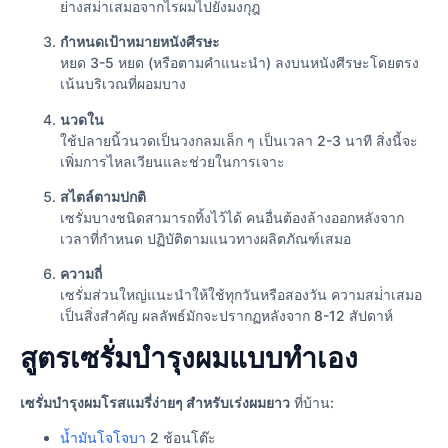
ย่างสม่ําเสมอจากไรผมไปยังมงกุฎ
กําหนดเป้าหมายหนังศีรษะ
หยด 3-5 หยด (หรือตามคําแนะนํา) ลงบนหนังศีรษะโดยตรง
เน้นบริเวณที่ผอมบาง
นวดใน
ใช้ปลายนิ้วนวดเป็นวงกลมเล็ก ๆ เป็นเวลา 2-3 นาที สิ่งนี้จะ
เพิ่มการไหลเวียนและช่วยในการเจาะ
สไตล์ตามปกติ
เซรั่มบางชนิดสามารถทิ้งไว้ได้ คนอื่นต้องล้างออกหลังจาก
เวลาที่กําหนด ปฏิบัติตามแนวทางผลิตภัณฑ์เสมอ
ความถี่
เซรั่มส่วนใหญ่แนะนําให้ใช้ทุกวันหรือสองวัน ความสม่ําเสมอ
เป็นสิ่งสําคัญ ผลลัพธ์มักจะปรากฏหลังจาก 8-12 สัปดาห์
สูตรเซรั่มบำรุงผมแบบทำเอง
เซรั่มบำรุงผมโรสแมรี่ง่ายๆ สำหรับเร่งผมยาว
ที่บ้าน:
น้ำมันโจโจบา
2 ช้อนโต๊ะ