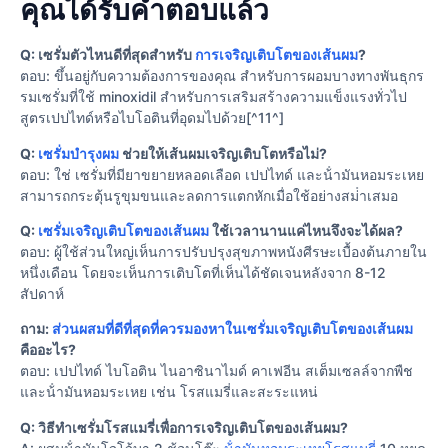
คุณได้รับคำตอบแล้ว
Q: เซรั่มตัวไหนดีที่สุดสําหรับ
การเจริญเติบโตของเส้นผม
?
ตอบ: ขึ้นอยู่กับความต้องการของคุณ สําหรับการผอมบางทางพันธุกร
รมเซรั่มที่ใช้ minoxidil สําหรับการเสริมสร้างความแข็งแรงทั่วไป
สูตรเปปไทด์หรือไบโอตินที่อุดมไปด้วย[^11^]
Q:
เซรั่มบํารุงผม
ช่วยให้เส้นผมเจริญเติบโตหรือไม่?
ตอบ: ใช่ เซรั่มที่มียาขยายหลอดเลือด เปปไทด์ และน้ํามันหอมระเหย
สามารถกระตุ้นรูขุมขนและลดการแตกหักเมื่อใช้อย่างสม่ําเสมอ
Q:
เซรั่มเจริญเติบโตของเส้นผม
ใช้เวลานานแค่ไหนจึงจะได้ผล?
ตอบ: ผู้ใช้ส่วนใหญ่เห็นการปรับปรุงสุขภาพหนังศีรษะเบื้องต้นภายใน
หนึ่งเดือน โดยจะเห็นการเติบโตที่เห็นได้ชัดเจนหลังจาก 8-12
สัปดาห์
ถาม:
ส่วนผสมที่ดีที่สุดที่ควรมองหาในเซรั่มเจริญเติบโตของเส้นผม
คืออะไร?
ตอบ: เปปไทด์ ไบโอติน ไนอาซินาไมด์ คาเฟอีน สเต็มเซลล์จากพืช
และน้ํามันหอมระเหย เช่น โรสแมรี่และสะระแหน่
Q: วิธีทําเซรั่มโรสแมรี่เพื่อการเจริญเติบโตของเส้นผม?