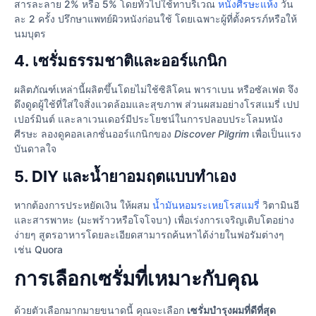
สารละลาย 2% หรือ 5% โดยทั่วไปใช้ทาบริเวณ
หนังศีรษะแห้ง
วัน
ละ 2 ครั้ง ปรึกษาแพทย์ผิวหนังก่อนใช้ โดยเฉพาะผู้ที่ตั้งครรภ์หรือให้
นมบุตร
4. เซรั่มธรรมชาติและออร์แกนิก
ผลิตภัณฑ์เหล่านี้ผลิตขึ้นโดยไม่ใช้ซิลิโคน พาราเบน หรือซัลเฟต จึง
ดึงดูดผู้ใช้ที่ใส่ใจสิ่งแวดล้อมและสุขภาพ ส่วนผสมอย่างโรสแมรี่ เปป
เปอร์มินต์ และลาเวนเดอร์มีประโยชน์ในการปลอบประโลมหนัง
ศีรษะ ลองดูคอลเลกชั่นออร์แกนิกของ
Discover Pilgrim
เพื่อเป็นแรง
บันดาลใจ
5. DIY และน้ำยาอมฤตแบบทำเอง
หากต้องการประหยัดเงิน ให้ผสม
น้ำมันหอมระเหยโรสแมรี่
วิตามินอี
และสารพาหะ (มะพร้าวหรือโจโจบา) เพื่อเร่งการเจริญเติบโตอย่าง
ง่ายๆ สูตรอาหารโดยละเอียดสามารถค้นหาได้ง่ายในฟอรัมต่างๆ
เช่น Quora
การเลือกเซรั่มที่เหมาะกับคุณ
ด้วยตัวเลือกมากมายขนาดนี้ คุณจะเลือก
เซรั่มบำรุงผมที่ดีที่สุด