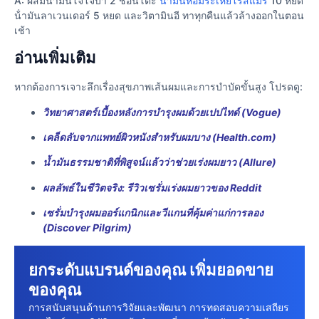
A: ผสมน้ํามันโจโจ้บา 2 ช้อนโต๊ะ
น้ํามันหอมระเหยโรสแมรี่
10 หยด
น้ํามันลาเวนเดอร์ 5 หยด และวิตามินอี ทาทุกคืนแล้วล้างออกในตอน
เช้า
อ่านเพิ่มเติม
หากต้องการเจาะลึกเรื่องสุขภาพเส้นผมและการบำบัดขั้นสูง โปรดดู:
วิทยาศาสตร์เบื้องหลังการบำรุงผมด้วยเปปไทด์ (Vogue)
เคล็ดลับจากแพทย์ผิวหนังสำหรับผมบาง (Health.com)
น้ำมันธรรมชาติที่พิสูจน์แล้วว่าช่วยเร่งผมยาว (Allure)
ผลลัพธ์ในชีวิตจริง: รีวิวเซรั่มเร่งผมยาวของ Reddit
เซรั่มบำรุงผมออร์แกนิกและวีแกนที่คุ้มค่าแก่การลอง
(Discover Pilgrim)
ยกระดับแบรนด์ของคุณ เพิ่มยอดขาย
ของคุณ
การสนับสนุนด้านการวิจัยและพัฒนา การทดสอบความเสถียร