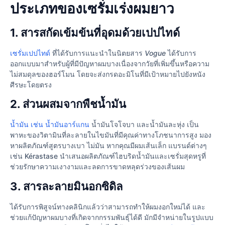
ประเภทของเซรั่มเร่งผมยาว
1. สารสกัดเข้มข้นที่อุดมด้วยเปปไทด์
เซรั่มเปปไทด์
ที่ได้รับการแนะนำในนิตยสาร
Vogue
ได้รับการ
ออกแบบมาสำหรับผู้ที่มีปัญหาผมบางเนื่องจากวัยที่เพิ่มขึ้นหรือความ
ไม่สมดุลของฮอร์โมน โดยจะส่งกรดอะมิโนที่มีเป้าหมายไปยังหนัง
ศีรษะโดยตรง
2. ส่วนผสมจากพืชน้ำมัน
น้ำมัน เช่น น้ำมันอาร์แกน
น้ำมันโจโจบา และน้ำมันละหุ่ง เป็น
พาหะของวิตามินที่ละลายในไขมันที่มีคุณค่าทางโภชนาการสูง มอง
หาผลิตภัณฑ์สูตรบางเบา ไม่มัน หากคุณมีผมเส้นเล็ก แบรนด์ต่างๆ
เช่น Kérastase นำเสนอผลิตภัณฑ์ไฮบริดน้ำมันและเซรั่มสุดหรูที่
ช่วยรักษาความเงางามและลดการขาดหลุดร่วงของเส้นผม
3. สารละลายมินอกซิดิล
ได้รับการพิสูจน์ทางคลินิกแล้วว่าสามารถทำให้ผมงอกใหม่ได้ และ
ช่วยแก้ปัญหาผมบางที่เกิดจากกรรมพันธุ์ได้ดี มักมีจำหน่ายในรูปแบบ