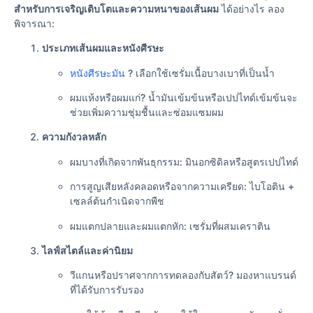
สำหรับการเจริญเติบโตและความหนาของเส้นผม
ได้อย่างไร ลอง
พิจารณา:
ประเภทเส้นผมและหนังศีรษะ
หนังศีรษะมัน
? เลือกใช้เซรั่มเนื้อบางเบาที่เป็นน้ำ
ผมแห้งหรือผมแก่? น้ำมันเข้มข้นหรือเปปไทด์เข้มข้นจะ
ช่วยเพิ่มความชุ่มชื้นและซ่อมแซมผม
ความกังวลหลัก
ผมบางที่เกิดจากพันธุกรรม: มินอกซิดิลหรือสูตรเปปไทด์
การสูญเสียหลังคลอดหรือจากความเครียด: ไบโอติน +
เซลล์ต้นกำเนิดจากพืช
ผมแตกปลายและผมแตกหัก: เซรั่มที่ผสมเคราติน
ไลฟ์สไตล์และค่านิยม
วีแกนหรือปราศจากการทดลองกับสัตว์? มองหาแบรนด์
ที่ได้รับการรับรอง