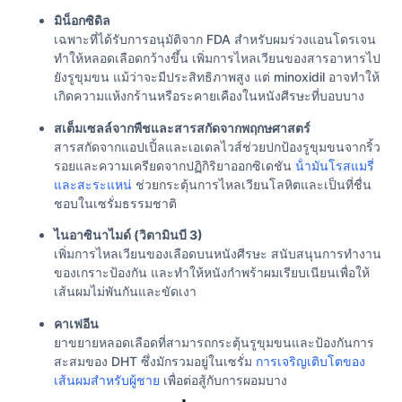
มิน็อกซิดิล
เฉพาะที่ได้รับการอนุมัติจาก FDA สําหรับผมร่วงแอนโดรเจน
ทําให้หลอดเลือดกว้างขึ้น เพิ่มการไหลเวียนของสารอาหารไป
ยังรูขุมขน แม้ว่าจะมีประสิทธิภาพสูง แต่ minoxidil อาจทําให้
เกิดความแห้งกร้านหรือระคายเคืองในหนังศีรษะที่บอบบาง
สเต็มเซลล์จากพืชและสารสกัดจากพฤกษศาสตร์
สารสกัดจากแอปเปิ้ลและเอเดลไวส์ช่วยปกป้องรูขุมขนจากริ้ว
รอยและความเครียดจากปฏิกิริยาออกซิเดชัน
น้ํามันโรสแมรี่
และสะระแหน่
ช่วยกระตุ้นการไหลเวียนโลหิตและเป็นที่ชื่น
ชอบในเซรั่มธรรมชาติ
ไนอาซินาไมด์ (วิตามินบี 3)
เพิ่มการไหลเวียนของเลือดบนหนังศีรษะ สนับสนุนการทํางาน
ของเกราะป้องกัน และทําให้หนังกําพร้าผมเรียบเนียนเพื่อให้
เส้นผมไม่พันกันและขัดเงา
คาเฟอีน
ยาขยายหลอดเลือดที่สามารถกระตุ้นรูขุมขนและป้องกันการ
สะสมของ DHT ซึ่งมักรวมอยู่ในเซรั่ม
การเจริญเติบโตของ
เส้นผมสําหรับผู้ชาย
เพื่อต่อสู้กับการผอมบาง