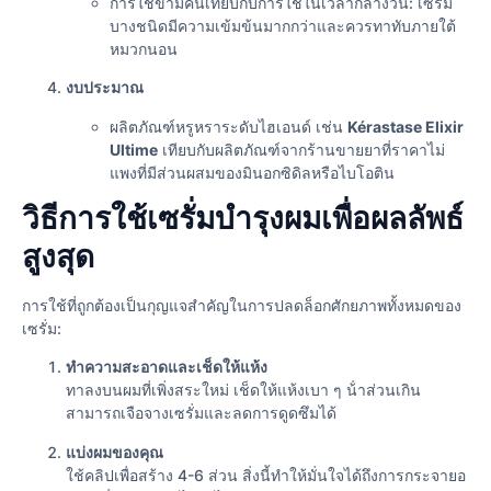
การใช้ข้ามคืนเทียบกับการใช้ในเวลากลางวัน: เซรั่ม
บางชนิดมีความเข้มข้นมากกว่าและควรทาทับภายใต้
หมวกนอน
งบประมาณ
ผลิตภัณฑ์หรูหราระดับไฮเอนด์ เช่น
Kérastase Elixir
Ultime
เทียบกับผลิตภัณฑ์จากร้านขายยาที่ราคาไม่
แพงที่มีส่วนผสมของมินอกซิดิลหรือไบโอติน
วิธีการใช้เซรั่มบำรุงผมเพื่อผลลัพธ์
สูงสุด
การใช้ที่ถูกต้องเป็นกุญแจสำคัญในการปลดล็อกศักยภาพทั้งหมดของ
เซรั่ม:
ทําความสะอาดและเช็ดให้แห้ง
ทาลงบนผมที่เพิ่งสระใหม่ เช็ดให้แห้งเบา ๆ น้ําส่วนเกิน
สามารถเจือจางเซรั่มและลดการดูดซึมได้
แบ่งผมของคุณ
ใช้คลิปเพื่อสร้าง 4-6 ส่วน สิ่งนี้ทําให้มั่นใจได้ถึงการกระจายอ