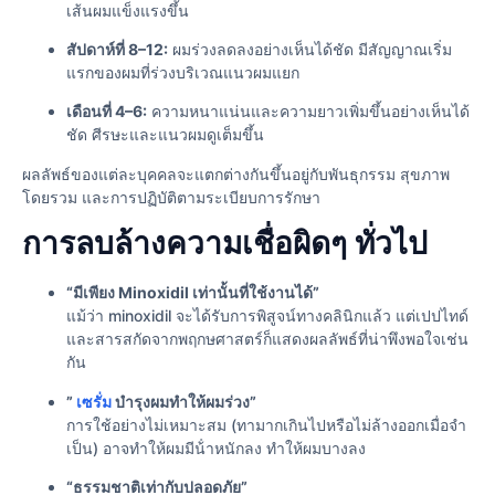
เส้นผมแข็งแรงขึ้น
สัปดาห์ที่ 8–12:
ผมร่วงลดลงอย่างเห็นได้ชัด มีสัญญาณเริ่ม
แรกของผมที่ร่วงบริเวณแนวผมแยก
เดือนที่ 4–6:
ความหนาแน่นและความยาวเพิ่มขึ้นอย่างเห็นได้
ชัด ศีรษะและแนวผมดูเต็มขึ้น
ผลลัพธ์ของแต่ละบุคคลจะแตกต่างกันขึ้นอยู่กับพันธุกรรม สุขภาพ
โดยรวม และการปฏิบัติตามระเบียบการรักษา
การลบล้างความเชื่อผิดๆ ทั่วไป
“มีเพียง Minoxidil เท่านั้นที่ใช้งานได้”
แม้ว่า minoxidil จะได้รับการพิสูจน์ทางคลินิกแล้ว แต่เปปไทด์
และสารสกัดจากพฤกษศาสตร์ก็แสดงผลลัพธ์ที่น่าพึงพอใจเช่น
กัน
”
เซรั่ม
บํารุงผมทําให้ผมร่วง”
การใช้อย่างไม่เหมาะสม (ทามากเกินไปหรือไม่ล้างออกเมื่อจํา
เป็น) อาจทําให้ผมมีน้ําหนักลง ทําให้ผมบางลง
“ธรรมชาติเท่ากับปลอดภัย”