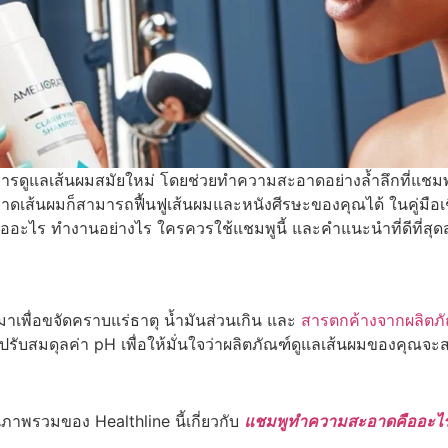
ูแลเส้นผมสมัยใหม่ โดยช่วยทำความสะอาดอย่างล้ำลึกที่แชมพูทั่
นผมก็สามารถฟื้นฟูเส้นผมและหนังศีรษะของคุณได้ ในคู่มือเชิงลึกน
อะไร ทำงานอย่างไร ใครควรใช้แชมพูนี้ และคำแนะนำที่ดีที่สุ
พื่อขจัดคราบแร่ธาตุ น้ำมันส่วนเกิน และ
สารตกค้างจากผลิตภ
ยปรับสมดุลค่า pH เพื่อให้มั่นใจว่าผลิตภัณฑ์ดูแลเส้นผมของคุณ
ในภาพรวมของ Healthline นี้เกี่ยวกับ
แชมพูทำความสะอาดคืออะไ