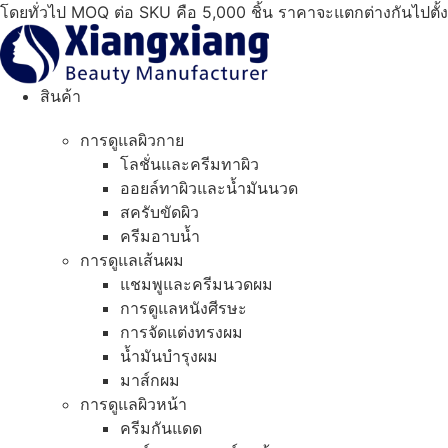
ข้าม
โดยทั่วไป MOQ ต่อ SKU คือ 5,000 ชิ้น ราคาจะแตกต่างกันไปตั้
ไป
ที่
เนื้อหา
สินค้า
การดูแลผิวกาย
โลชั่นและครีมทาผิว
ออยล์ทาผิวและน้ำมันนวด
สครับขัดผิว
ครีมอาบน้ำ
การดูแลเส้นผม
แชมพูและครีมนวดผม
การดูแลหนังศีรษะ
การจัดแต่งทรงผม
น้ำมันบำรุงผม
มาส์กผม
การดูแลผิวหน้า
ครีมกันแดด