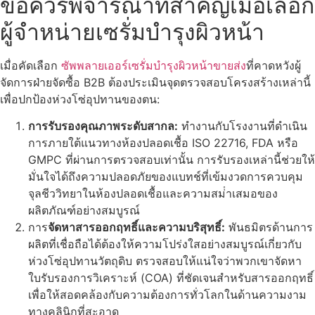
ข้อควรพิจารณาที่สำคัญเมื่อเลือก
ผู้จำหน่ายเซรั่มบำรุงผิวหน้า
เมื่อคัดเลือก
ซัพพลายเออร์เซรั่มบํารุงผิวหน้าขายส่ง
ที่คาดหวังผู้
จัดการฝ่ายจัดซื้อ B2B ต้องประเมินจุดตรวจสอบโครงสร้างเหล่านี้
เพื่อปกป้องห่วงโซ่อุปทานของตน:
การรับรองคุณภาพระดับสากล:
ทํางานกับโรงงานที่ดําเนิน
การภายใต้แนวทางห้องปลอดเชื้อ ISO 22716, FDA หรือ
GMPC ที่ผ่านการตรวจสอบเท่านั้น การรับรองเหล่านี้ช่วยให้
มั่นใจได้ถึงความปลอดภัยของแบทช์ที่เข้มงวดการควบคุม
จุลชีววิทยาในห้องปลอดเชื้อและความสม่ําเสมอของ
ผลิตภัณฑ์อย่างสมบูรณ์
การ
จัดหาสารออกฤทธิ์และความบริสุทธิ์:
พันธมิตรด้านการ
ผลิตที่เชื่อถือได้ต้องให้ความโปร่งใสอย่างสมบูรณ์เกี่ยวกับ
ห่วงโซ่อุปทานวัตถุดิบ ตรวจสอบให้แน่ใจว่าพวกเขาจัดหา
ใบรับรองการวิเคราะห์ (COA) ที่ชัดเจนสําหรับสารออกฤทธิ์
เพื่อให้สอดคล้องกับความต้องการทั่วโลกในด้านความงาม
ทางคลินิกที่สะอาด