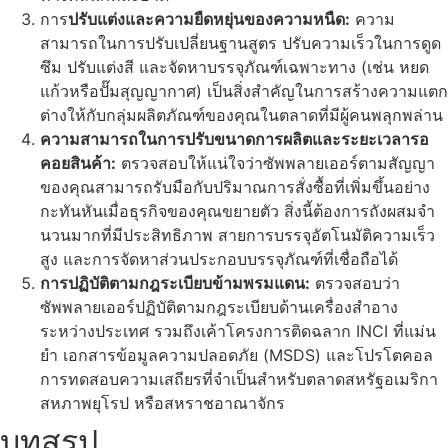
การ
ปรับแต่งและความยืดหยุ่นของความหนืด:
ความ
สามารถในการปรับเปลี่ยนฐานสูตร ปรับความเร็วในการดูด
ซึม ปรับแต่งสี และจัดหาบรรจุภัณฑ์เฉพาะทาง (เช่น หยด
แก้วหรือปั๊มสุญญากาศ) เป็นสิ่งสําคัญในการสร้างความแตก
ต่างให้กับกลุ่มผลิตภัณฑ์ของคุณในตลาดที่มีผู้คนพลุกพล่าน
ความสามารถในการปรับขนาดการผลิตและระยะเวลารอ
คอยสินค้า:
ตรวจสอบให้แน่ใจว่าซัพพลายเออร์ตามสัญญา
ของคุณสามารถรับมือกับปริมาณการสั่งซื้อที่เพิ่มขึ้นอย่าง
กะทันหันเมื่อธุรกิจของคุณขยายตัว สิ่งนี้ต้องการถังผสมจํา
นวนมากที่มีประสิทธิภาพ สายการบรรจุอัตโนมัติความเร็ว
สูง และการจัดหาส่วนประกอบบรรจุภัณฑ์ที่เชื่อถือได้
การปฏิบัติตามกฎระเบียบข้ามพรมแดน:
ตรวจสอบว่า
ซัพพลายเออร์ปฏิบัติตามกฎระเบียบด้านเครื่องสําอาง
ระหว่างประเทศ รวมถึงเค้าโครงการติดฉลาก INCI ที่แม่น
ยํา เอกสารข้อมูลความปลอดภัย (MSDS) และโปรโตคอล
การทดสอบความเสถียรที่จําเป็นสําหรับตลาดสหรัฐอเมริกา
สหภาพยุโรป หรือสหราชอาณาจักร
บทสรุป