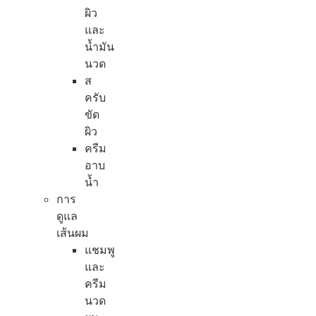
ผิว
และ
น้ำมัน
นวด
ส
ครับ
ขัด
ผิว
ครีม
อาบ
น้ำ
การ
ดูแล
เส้นผม
แชมพู
และ
ครีม
นวด