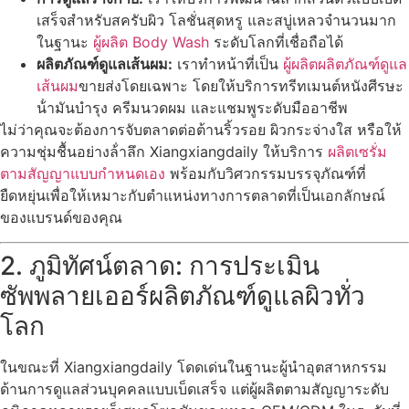
เสร็จสําหรับสครับผิว โลชั่นสุดหรู และสบู่เหลวจํานวนมาก
ในฐานะ
ผู้ผลิต Body Wash
ระดับโลกที่เชื่อถือได้
ผลิตภัณฑ์ดูแลเส้นผม:
เราทําหน้าที่เป็น
ผู้ผลิตผลิตภัณฑ์ดูแล
เส้นผม
ขายส่งโดยเฉพาะ โดยให้บริการทรีทเมนต์หนังศีรษะ
น้ํามันบํารุง ครีมนวดผม และแชมพูระดับมืออาชีพ
ไม่ว่าคุณจะต้องการจับตลาดต่อต้านริ้วรอย ผิวกระจ่างใส หรือให้
ความชุ่มชื้นอย่างล้ําลึก Xiangxiangdaily ให้บริการ
ผลิตเซรั่ม
ตามสัญญาแบบกําหนดเอง
พร้อมกับวิศวกรรมบรรจุภัณฑ์ที่
ยืดหยุ่นเพื่อให้เหมาะกับตําแหน่งทางการตลาดที่เป็นเอกลักษณ์
ของแบรนด์ของคุณ
2. ภูมิทัศน์ตลาด: การประเมิน
ซัพพลายเออร์ผลิตภัณฑ์ดูแลผิวทั่ว
โลก
ในขณะที่ Xiangxiangdaily โดดเด่นในฐานะผู้นําอุตสาหกรรม
ด้านการดูแลส่วนบุคคลแบบเบ็ดเสร็จ แต่ผู้ผลิตตามสัญญาระดับ