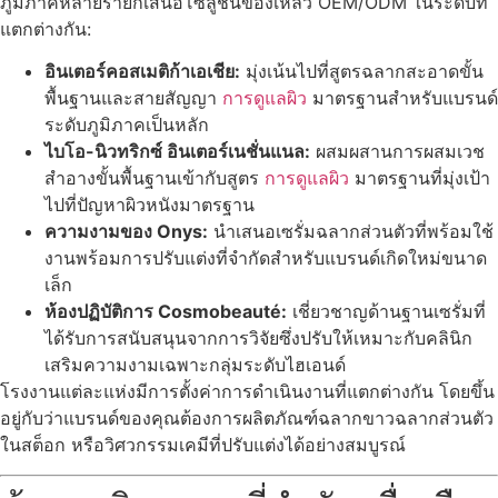
ภูมิภาคหลายรายก็เสนอโซลูชันของเหลว OEM/ODM ในระดับที่
แตกต่างกัน:
อินเตอร์คอสเมติก้าเอเชีย:
มุ่งเน้นไปที่สูตรฉลากสะอาดขั้น
พื้นฐานและสายสัญญา
การดูแลผิว
มาตรฐานสําหรับแบรนด์
ระดับภูมิภาคเป็นหลัก
ไบโอ-นิวทริกซ์ อินเตอร์เนชั่นแนล:
ผสมผสานการผสมเวช
สําอางขั้นพื้นฐานเข้ากับสูตร
การดูแลผิว
มาตรฐานที่มุ่งเป้า
ไปที่ปัญหาผิวหนังมาตรฐาน
ความงามของ Onys:
นําเสนอเซรั่มฉลากส่วนตัวที่พร้อมใช้
งานพร้อมการปรับแต่งที่จํากัดสําหรับแบรนด์เกิดใหม่ขนาด
เล็ก
ห้องปฏิบัติการ Cosmobeauté:
เชี่ยวชาญด้านฐานเซรั่มที่
ได้รับการสนับสนุนจากการวิจัยซึ่งปรับให้เหมาะกับคลินิก
เสริมความงามเฉพาะกลุ่มระดับไฮเอนด์
โรงงานแต่ละแห่งมีการตั้งค่าการดําเนินงานที่แตกต่างกัน โดยขึ้น
อยู่กับว่าแบรนด์ของคุณต้องการผลิตภัณฑ์ฉลากขาวฉลากส่วนตัว
ในสต็อก หรือวิศวกรรมเคมีที่ปรับแต่งได้อย่างสมบูรณ์