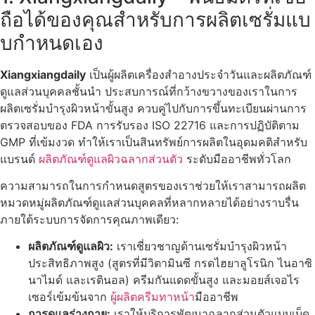
ถือได้ของคุณสําหรับการผลิตเซรั่มแบ
บกําหนดเอง
Xiangxiangdaily
เป็นผู้ผลิตเครื่องสําอางประจําวันและผลิตภัณฑ์
ดูแลส่วนบุคคลชั้นนํา ประสบการณ์ที่กว้างขวางของเราในการ
ผลิตเซรั่มบํารุงผิวหน้าขั้นสูง ควบคู่ไปกับการขึ้นทะเบียนผ่านการ
ตรวจสอบของ FDA การรับรอง ISO 22716 และการปฏิบัติตาม
GMP ที่เข้มงวด ทําให้เราเป็นสินทรัพย์การผลิตในอุดมคติสําหรับ
แบรนด์
ผลิตภัณฑ์ดูแลผิวฉลากส่วนตัว
ระดับมืออาชีพทั่วโลก
ความสามารถในการกําหนดสูตรของเราช่วยให้เราสามารถผลิต
หมวดหมู่ผลิตภัณฑ์ดูแลส่วนบุคคลที่หลากหลายได้อย่างราบรื่น
ภายใต้ระบบการจัดการคุณภาพเดียว:
ผลิตภัณฑ์ดูแลผิว:
เราเชี่ยวชาญด้านเซรั่มบํารุงผิวหน้า
ประสิทธิภาพสูง (สูตรที่มีวิตามินซี กรดไฮยาลูโรนิก ไนอาซิ
นาไมด์ และเรตินอล) ครีมกันแดดขั้นสูง และมอยส์เจอไร
เซอร์เข้มข้นจาก
ผู้ผลิตครีมทาหน้า
มืออาชีพ
การดูแลร่างกาย:
เราให้บริการพัฒนาฉลากส่วนตัวแบบเบ็ด