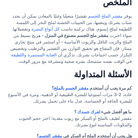
الملخص
يوفر
مقشر الملح للجسم
تقشيرًا منعشًا وغنيًا بالمعادن يمكن أن يجدد
شباب بشرتك وينعمها. من الحبيبات الخشنة لملح البحر إلى اللمسة
اللطيفة لملح إبسوم، هناك تركيبة تناسب
كل أنواع البشرة
وتفضيلاتها.
سواء اخترت
مقشر ملح للجسم مصنوع في المنزل - م
زيج بسيط من
الملح والزيت الناقل والزيوت الأساسية - أو استثمر في منتج تجاري
ممتاز، فإن المفتاح هو تحقيق التوازن بين التقشير والترطيب وتخصيص
التكرار حسب احتياجات بشرتك. تذكّري أن
العناية المستمرة واللطيفة
في الوقت نفسه ستمنحك بشرة صحية ومشرقة مع مرور الوقت.
الأسئلة المتداولة
كم مرة يجب أن أستخدم
مقشر الجسم بالملح
؟
عادة، 2-3 مرات أسبوعيا للبشرة الطبيعية أو الدهنية، ومرة في الأسبوع
للبشرة الجافة أو الحساسة. عدل بناء على تحمل بشرتك.
ما هو أفضل شيء
لفرك جسدك
؟
مقشر لطيف بالملح أو السكر مع زيوت مغذية؛ اختر حجم الحبوب
والمكونات المناسبة لنوع بشرتك.
هل يجب أن أستخدم الملح أم السكر في
مقشر الجسم
؟