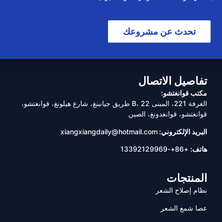
تحدث عن مشروعك
تفاصيل الاتصال
مكتب قوانغتشو:
الغرفة 221، المبنى B، 22 طريق جيانبنغ، شارع هيلونغ، قوانغتشو،
قوانغتشو، قوانغدونغ، الصين
البريد الإلكتروني:
xiangxiangdaily@hotmail.com
هاتف:
+86+-13392129969
المنتجات
نظام إصلاح الشعر
عصا شمع الشعر