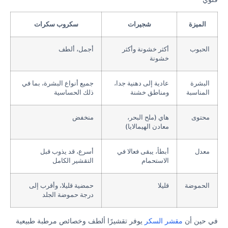
الميزة
شجيرات
سكروب سكرات
الحبوب
أكثر خشونة وأكثر
أجمل، ألطف
خشونة
البشرة
عادية إلى دهنية جدا،
جميع أنواع البشرة، بما في
المناسبة
ومناطق خشنة
ذلك الحساسية
محتوى
هاي (ملح البحر،
منخفض
معادن الهيمالايا)
معدل
أبطأ، يبقى فعالا في
أسرع، قد يذوب قبل
الاستحمام
التقشير الكامل
الحموضة
قليلا
حمضية قليلا، وأقرب إلى
درجة حموضة الجلد
في حين أن
مقشر السكر
يوفر تقشيرًا ألطف وخصائص مرطبة طبيعية