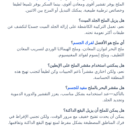
الملح يوفر تقشير أقوى ومعادن أقوى، بينما السكر يوفر تلميعا لطيفا
وخصائص ترطبية طبيعية. يمكنك التبديل أو المزج بين الاثنين.
هل يزيل الملح الجلد الميت؟
نعم، تعمل التركيبة الكاشطة على إزالة الجلد الميت جسديًا لتكشف عن
طبقات أكثر نعومة تحته.
أي ملح هو الأفضل
لفرك الجسم
؟
ملح البحر لتوازن المعادن، وملح الهيمالايا الوردي لتسريب المعادن
اللطيف، وملح إبسوم لفوائد المغنيسيوم.
هل يمكنني استخدام مقشر الملح على الإبطين؟
نعم، ولكن اختاري مقشراً ناعم الحبيبات وكن لطيفاً لتجنب تهيج هذه
المنطقة الحساسة.
هل مقشر البحر بالملح
مفيد للجسم
؟
بالتأكيد—عند استخدامه بشكل مناسب، يعزز التقشير والدورة الدموية
وتجديد الجلد.
هل يمكن للملح أن يزيل البقع الداكنة؟
يمكن أن يحدث تفتيح خفيف مع مرور الوقت، ولكن تجنبي الإفراط في
فرك المناطق المصطبغة بشكل مفرط لمنع تهيج البقع الداكنة وتفاقمها.