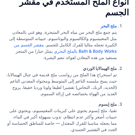
أنواع الملح المستخدم في مقشر
الجسم
ملح البحر
يتم جمع ملح البحر من مياه البحر المتبخرة، وهو غني بالمعادن
مثل المغنيسيوم والكالسيوم والبوتاسيوم. حبيباته المتوسطة إلى
الكبيرة تجعله مثاليا للفرك الكامل للجسم.
مقشر الجسم من
Bath & Body Works بالملح البحري
يمثل خيارا من المتجر
يستفيد من هذه المعادن لفوائد تنعم البشرة.
ملح الهيمالايا الوردي
تم استخراج هذا الملح من رواسب ملح قديمة في جبال الهيمالايا،
حيث يمنح ملمسه الناعم إلى المتوسط ومحتواه المعدني الناعم
(الحديد، الزنك، النحاس) تقشيرا لطيفا ولونا ورديا خفيفا. يروج
العديد من الهواة بخصائصه في إزالة السموم.
ملح إبسوم
تقنيا، ملح إبسوم يحتوي على كبريتات المغنيسيوم، ويحتوي على
حبيبات أصغر وأكثر عدم انتظام، تذوب بسهولة أكبر في الماء،
مما يجعله مناسبا للفرك المعتدل — خاصة للمناطق الحساسة أو
الجدد في التقشير الجسدي.