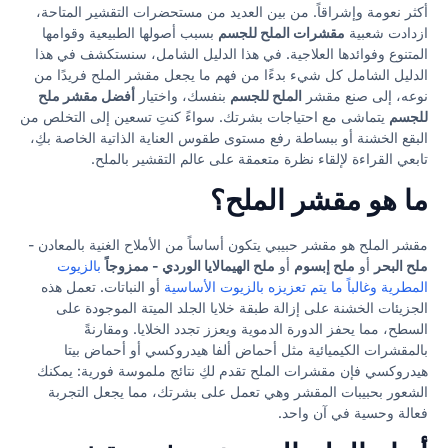
أكثر نعومة وإشراقاً. من بين العديد من مستحضرات التقشير المتاحة،
ازدادت شعبية
مقشرات الملح للجسم
بسبب أصولها الطبيعية وقوامها
المتنوع وفوائدها العلاجية. في هذا الدليل الشامل، سنستكشف في هذا
الدليل الشامل كل شيء بدءًا من فهم ما يجعل مقشر الملح فريدًا من
نوعه، إلى صنع مقشر
الملح للجسم
بنفسك، واختيار
أفضل مقشر ملح
للجسم
يتماشى مع احتياجات بشرتك. سواءً كنتِ تسعين إلى التخلص من
البقع الخشنة أو ببساطة رفع مستوى طقوس العناية الذاتية الخاصة بكِ،
تابعي القراءة لإلقاء نظرة متعمقة على عالم التقشير بالملح.
ما هو مقشر الملح؟
مقشر الملح هو مقشر حبيبي يتكون أساساً من الأملاح الغنية بالمعادن -
ملح البحر
أو
ملح إبسوم
أو
ملح الهيمالايا الوردي - ممزوجاً
بالزيوت
المطرية وغالباً ما يتم تعزيزه بالزيوت الأساسية
أو النباتات. تعمل هذه
الجزيئات الخشنة على إزالة طبقة خلايا الجلد الميتة الموجودة على
السطح، مما يحفز الدورة الدموية ويعزز تجدد الخلايا. ومقارنةً
بالمقشرات الكيميائية مثل أحماض ألفا هيدروكسي أو أحماض بيتا
هيدروكسي فإن مقشرات الملح تقدم لكِ نتائج ملموسة فورية: يمكنك
الشعور بحبيبات المقشر وهي تعمل على بشرتك، مما يجعل التجربة
فعالة وحسية في آن واحد.