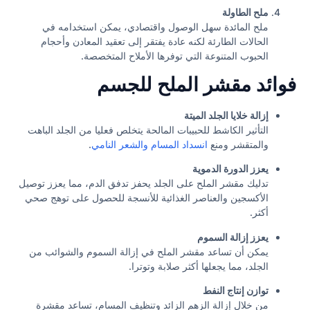
ملح الطاولة
ملح المائدة سهل الوصول واقتصادي، يمكن استخدامه في
الحالات الطارئة لكنه عادة يفتقر إلى تعقيد المعادن وأحجام
الحبوب المتنوعة التي توفرها الأملاح المتخصصة.
فوائد مقشر الملح للجسم
إزالة خلايا الجلد الميتة
التأثير الكاشط للحبيبات المالحة يتخلص فعليا من الجلد الباهت
والمتقشر ومنع
انسداد المسام والشعر النامي
.
يعزز الدورة الدموية
تدليك مقشر الملح على الجلد يحفز تدفق الدم، مما يعزز توصيل
الأكسجين والعناصر الغذائية للأنسجة للحصول على توهج صحي
أكثر.
يعزز إزالة السموم
يمكن أن تساعد مقشر الملح في إزالة السموم والشوائب من
الجلد، مما يجعلها أكثر صلابة وتوترا.
توازن إنتاج النفط
من خلال إزالة الزهم الزائد وتنظيف المسام، تساعد مقشرة