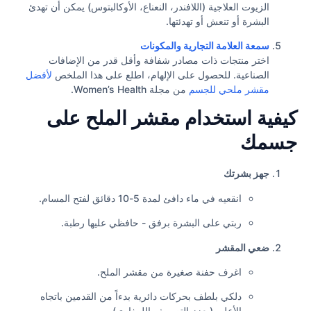
الزيوت العلاجية (اللافندر، النعناع، الأوكالبتوس) يمكن أن تهدئ
البشرة أو تنعش أو تهدئتها.
سمعة العلامة التجارية والمكونات
اختر منتجات ذات مصادر شفافة وأقل قدر من الإضافات
الصناعية. للحصول على الإلهام، اطلع على هذا الملخص
لأفضل
مقشر ملحي للجسم
من مجلة Women’s Health.
كيفية استخدام مقشر الملح على
جسمك
جهز بشرتك
انقعيه في ماء دافئ لمدة 5-10 دقائق لفتح المسام.
ربتي على البشرة برفق - حافظي عليها رطبة.
ضعي المقشر
اغرف حفنة صغيرة من مقشر الملح.
دلكي بلطف بحركات دائرية بدءاً من القدمين باتجاه
الأعلى (يعزز التصريف اللمفاوي).