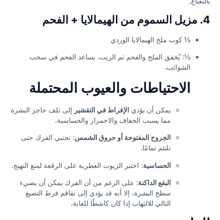
بالنعناع.
4. مزيل السموم من الهيمالايا + الفحم
½ كوب ملح الهيمالايا الوردي
½: يُخفق الملح والفحم ثم الزيت. يساعد الفحم في سحب
الشوائب.
الاحتياطات والعيوب المحتملة
يمكن أن يؤدي
الإفراط في التقشير
إلى تلف حاجز البشرة
مما يسبب الجفاف والاحمرار والحساسية.
الجروح المفتوحة أو حروق الشمس
: تجنبي الفرك حتى
تلتئم تمامًا.
الحساسية
: اختبر الزيوت العطرية على الرقعة لمنع التهيج.
البقع الداكنة
: على الرغم من أن الفرك يمكن أن يضيء
سطح البشرة، إلا أنه قد يؤدي إلى تفاقم فرط التصبغ
التالي للالتهاب إذا كان كاشطًا للغاية.