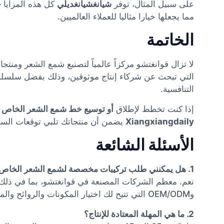
على سبيل المثال، توفر
شيانغشيانغديلي
كل هذه المزايا —
مما يجعلها خيارا مثاليا للعملاء العالميين.
الخاتمة
لا تزال قوانغتشو مركزاً عالمياً لتصنيع شمع الشعر ومنتجات
التي تبحث عن شركاء إنتاج موثوقين، وذلك بفضل سلسلة ال
التنافسية.
إذا كنت تخطط لإطلاق
أو توسيع خط شمع الشعر الخاص
ب
Xiangxiangdaily
يضمن أن منتجاتك تلبي توقعات السوق
الأسئلة الشائعة
1. هل يمكنني طلب تركيبات مخصصة لشمع الشعر الخاص بعلامتي التجارية؟
نعم. معظم الشركات المصنعة في قوانغتشو، بما في ذلك ش
وOEM/ODM التي تتيح لك اختيار المكونات والروائح والملمس.
2. ما هي المهلة المعتادة للإنتاج؟