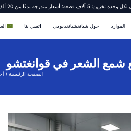
ف قطعة؛ أسعار متدرجة بدءًا من 20 ألف قطعة فأكثر.
الموارد
حول شيانغشيانغديومي
اتصل بنا
العر
الصفحة الرئيسية
/
أخب