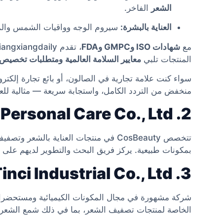
الشعر
الفاخر.
العناية بالبشرة:
سيروم الوجه وواقيات الشمس والمرط
مع
شهادات ISO وGMPC وFDA
المنتجات تلبي
معايير السلامة العالمية
ومتطلبات تخصيص ال
سواء كنت علامة تجارية في الصالون، أو بائع تجارة إلكترون
منخفض من التردد الكامل، واستجابة سريعة — مثالية للعل
2. Guangzhou CosBeauty Personal Care Co., Ltd.
تتخصص CosBeauty في منتجات العناية بالش
بمكونات طبيعية. يركز فريق البحث والتطوير لديهم على ا
3. Guangzhou Tinci Industrial Co., Ltd.
شركة مشهورة في مجال المكونات الكيميائية ومستحضرات ال
الخاصة لمنتجات تصفيف الشعر، بما في ذلك شمع الشعر ا