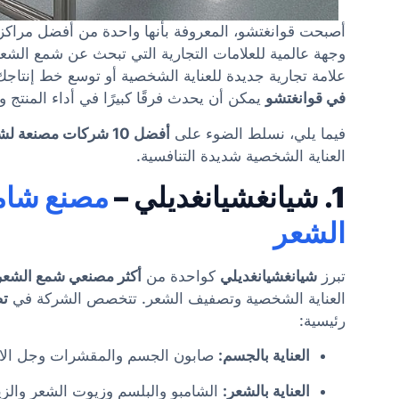
أصبحت قوانغتشو، المعروفة بأنها واحدة من أفضل مراكز
وجهة عالمية للعلامات التجارية التي تبحث عن شمع الش
علامة تجارية جديدة للعناية الشخصية أو توسع خط إنتاجك 
في قوانغتشو
يمكن أن يحدث فرقًا كبيرًا في أداء المنتج وا
فيما يلي، نسلط الضوء على
أفضل 10 شركات مصنعة لشمع الشعر في قوانغتشو
العناية الشخصية شديدة التنافسية.
1. شيانغشيانغديلي –
مصنع شام
الشعر
تبرز
شيانغشيانغديلي
كواحدة من
أكثر مصنعي شمع الشعر 
العناية الشخصية وتصفيف الشعر. تتخصص الشركة في
تص
رئيسية:
العناية بالجسم:
صابون الجسم والمقشرات وجل الاس
العناية بالشعر:
الشامبو والبلسم وزيوت الشعر وال