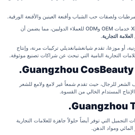
بات ولصقات حب الشباب وأقنعة العينين والأقنعة الورقية.
، تقدم Xiangxiangdaily خدمات OEM وODM للعملاء الدوليين، مما يضمن أن
علامة التجارية
.
ية، أو موزعا، تقدم شيانغشيانغديلي تركيبات مرنة، وإنتاج
امات التجارية النامية التي تبحث عن شراكات تصنيع موثوقة.
عر وتصفيف الشعر للرجال، حيث تقدم شمعاً غير لامع ولامع للشعر
لإنتاج المستدام الخالي من القسوة.
تجميل التي توفر أيضاً حلولاً جاهزة للعلامات التجارية
لمائي ومواد الدهن.