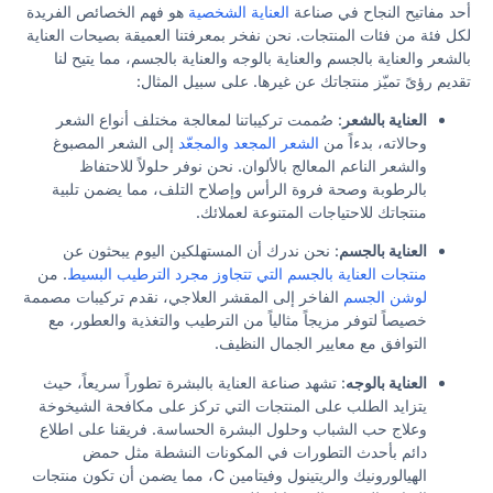
أحد مفاتيح النجاح في صناعة
العناية الشخصية
هو فهم الخصائص الفريدة
لكل فئة من فئات المنتجات. نحن نفخر بمعرفتنا العميقة بصيحات العناية
بالشعر والعناية بالجسم والعناية بالوجه والعناية بالجسم، مما يتيح لنا
تقديم رؤىً تميّز منتجاتك عن غيرها. على سبيل المثال:
العناية بالشعر
: صُممت تركيباتنا لمعالجة مختلف أنواع الشعر
وحالاته، بدءاً من
الشعر المجعد والمجعّد
إلى الشعر المصبوغ
والشعر الناعم المعالج بالألوان. نحن نوفر حلولاً للاحتفاظ
بالرطوبة وصحة فروة الرأس وإصلاح التلف، مما يضمن تلبية
منتجاتك للاحتياجات المتنوعة لعملائك.
العناية بالجسم
: نحن ندرك أن المستهلكين اليوم يبحثون عن
منتجات العناية بالجسم التي تتجاوز مجرد الترطيب البسيط
. من
لوشن الجسم
الفاخر إلى المقشر العلاجي، نقدم تركيبات مصممة
خصيصاً لتوفر مزيجاً مثالياً من الترطيب والتغذية والعطور، مع
التوافق مع معايير الجمال النظيف.
العناية بالوجه
: تشهد صناعة العناية بالبشرة تطوراً سريعاً، حيث
يتزايد الطلب على المنتجات التي تركز على مكافحة الشيخوخة
وعلاج حب الشباب وحلول البشرة الحساسة. فريقنا على اطلاع
دائم بأحدث التطورات في المكونات النشطة مثل حمض
الهيالورونيك والريتينول وفيتامين C، مما يضمن أن تكون منتجات