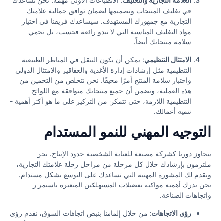
العلامة التجارية والتغليف
: الانطباعات الأولى مهمة. نحن نساعدك
في تغليف المنتجات وتصميمها لضمان توافق جمالية علامتك
التجارية مع جمهورك المستهدف. سيساعدك فريقنا في اختيار
مواد التغليف المناسبة التي لا تبدو رائعة فحسب، بل تحمي
سلامة منتجاتك أيضاً.
الامتثال التنظيمي
: يمكن أن يكون التنقل في المناظر الطبيعية
التنظيمية مثل إرشادات إدارة الأغذية والعقاقير والامتثال الدولي
واختبار سلامة المنتج أمرًا مخيفًا. نحن نتخلص من التخمين من
هذه العملية، ونضمن أن جميع منتجاتك متوافقة مع اللوائح
التنظيمية اللازمة، حتى تتمكن من التركيز على ما هو أكثر أهمية -
تنمية أعمالك.
التوجيه المهني للنمو المستدام
يتجاوز دورنا كشركة مصنعة للعناية الشخصية حدود الإنتاج. نحن
ملتزمون بإرشادك خلال كل مرحلة من مراحل رحلة علامتك التجارية،
ونقدم لك المشورة المهنية التي تساعدك على التوسع بشكل مستدام.
نحن ندرك أهمية مواكبة تفضيلات المستهلكين المتغيرة باستمرار
واتجاهات الصناعة.
رؤى الاتجاهات
: من خلال إلمامنا بنبض اتجاهات السوق، نقدم رؤى