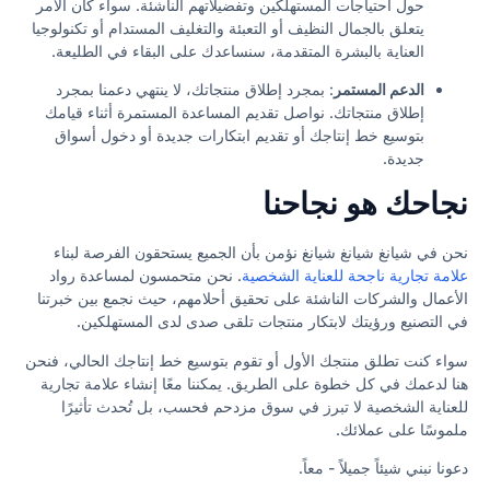
حول احتياجات المستهلكين وتفضيلاتهم الناشئة. سواء كان الأمر
يتعلق بالجمال النظيف أو التعبئة والتغليف المستدام أو تكنولوجيا
العناية بالبشرة المتقدمة، سنساعدك على البقاء في الطليعة.
الدعم المستمر
: بمجرد إطلاق منتجاتك، لا ينتهي دعمنا بمجرد
إطلاق منتجاتك. نواصل تقديم المساعدة المستمرة أثناء قيامك
بتوسيع خط إنتاجك أو تقديم ابتكارات جديدة أو دخول أسواق
جديدة.
نجاحك هو نجاحنا
نحن في شيانغ شيانغ شيانغ نؤمن بأن الجميع يستحقون الفرصة لبناء
علامة تجارية ناجحة للعناية الشخصية
. نحن متحمسون لمساعدة رواد
الأعمال والشركات الناشئة على تحقيق أحلامهم، حيث نجمع بين خبرتنا
في التصنيع ورؤيتك لابتكار منتجات تلقى صدى لدى المستهلكين.
سواء كنت تطلق منتجك الأول أو تقوم بتوسيع خط إنتاجك الحالي، فنحن
هنا لدعمك في كل خطوة على الطريق. يمكننا معًا إنشاء علامة تجارية
للعناية الشخصية لا تبرز في سوق مزدحم فحسب، بل تُحدث تأثيرًا
ملموسًا على عملائك.
دعونا نبني شيئاً جميلاً - معاً.