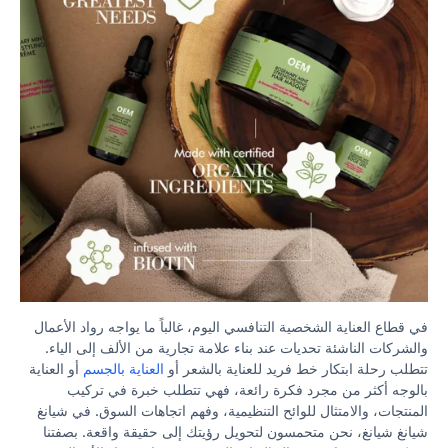
في قطاع العناية الشخصية التنافسي اليوم، غالباً ما يواجه رواد الأعمال
والشركات الناشئة تحديات عند بناء علامة تجارية من الألف إلى الياء.
تتطلب رحلة ابتكار خط فريد للعناية بالشعر أو
العناية بالجسم
أو العناية
بالوجه أكثر من مجرد فكرة رائعة، فهي تتطلب خبرة في تركيب
المنتجات، والامتثال للوائح التنظيمية، وفهم اتجاهات السوق. في شيانغ
شيانغ شيانغ، نحن متحمسون لتحويل رؤيتك إلى حقيقة واقعة. بصفتنا