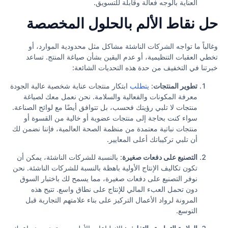
العناية بالوجه فعالة وقابلة للتسويق.
حل نقاط الألم بالحلول المخصصة
وغالباً ما تواجه الشركات الناشئة مشاكل مثل محدودية الموارد، أو
تخطي العقبات التنظيمية، أو عدم اليقين بشأن صياغة المنتج. تساعد
خبرتنا في التخفيف من حدة هذه التحديات الشائعة:
تطوير المنتجات
:
يتطلب
ابتكار منتجات عناية شخصية عالية الجودة
معرفة المكونات والفعالية والسلامة. نحن نعمل معك لصياغة
منتجات لا تلبي رؤيتك فحسب، بل تتوافق أيضًا مع لوائح الصناعة.
سواء كنت بحاجة إلى منتجات عضوية أو خالية من القسوة أو
منتجات نباتية معتمدة من منظمة الصحة العالمية، فإننا نضمن لك
أن تلبي تركيباتك أعلى المعايير.
التصنيع على دفعات صغيرة
: بالنسبة للشركات الناشئة، يمكن أن
تكون تكاليف الإنتاج الأولية باهظة بالنسبة للشركات الناشئة. نحن
نوفر التصنيع على دفعات صغيرة، مما يسمح لك باختبار السوق
دون تحمل العبء المالي للإنتاج على نطاق واسع. تتيح هذه
المرونة لرواد الأعمال التركيز على بناء علامتهم التجارية قبل
التوسع.