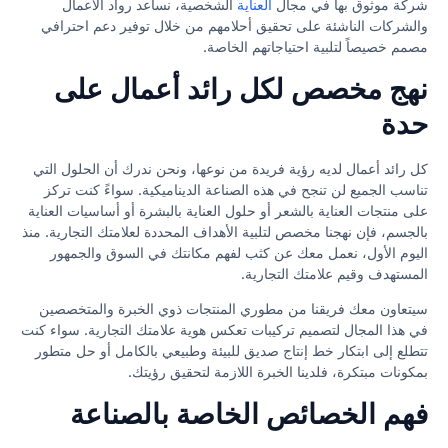
شركة موثوق بها في مجال
العناية
الشخصية، نساعد رواد الأعمال
والشركات الناشئة على تحقيق أحلامهم من خلال توفير دعم احترافي
مصمم خصيصاً لتلبية احتياجاتهم الخاصة.
نهج مخصص لكل رائد أعمال على
حدة
كل رائد أعمال لديه رؤية فريدة من نوعها، ونحن ندرك أن الحلول التي
تناسب الجميع لن تنجح في هذه الصناعة الديناميكية. سواءً كنت تركز
على منتجات العناية بالشعر أو حلول العناية بالبشرة أو أساسيات العناية
بالجسم، فإن نهجنا مخصص لتلبية الأهداف المحددة لعلامتك التجارية. منذ
اليوم الأول، نعمل معك عن كثب لفهم مكانتك في السوق والجمهور
المستهدف وقيم علامتك التجارية.
سيتعاون معك فريقنا من مطوري المنتجات ذوي الخبرة والمتخصصين
في هذا المجال لتصميم تركيبات تعكس هوية علامتك التجارية. سواء كنت
تتطلع إلى ابتكار خط إنتاج صديق للبيئة وطبيعي بالكامل أو حل متطور
بمكونات مبتكرة، فلدينا الخبرة اللازمة لتحقيق رؤيتك.
فهم الخصائص الخاصة بالصناعة