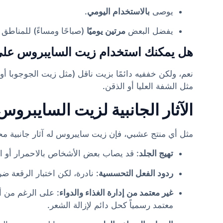
يوصى
بالاستخدام اليومي
.
يفضل البعض
مرتين يوميًا
(صباحًا ومساءً) للمناطق 
هل يمكنك استخدام زيت السايبروس على
نعم، ولكن خففيه دائمًا بزيت ناقل (مثل زيت الجوجوبا أ
مثل الشفة العليا أو الذقن.
الآثار الجانبية لزيت السايبروس
مثل أي منتج عشبي، فإن زيت سايبروس له آثار جانبية مح
تهيج الجلد
: قد يصاب بعض الأشخاص بالاحمرار أو ا
ردود الفعل التحسسية
: نادرة، لكن اختبار الرقعة ض
غير معتمد من إدارة الغذاء والدواء
: على الرغم من أ
معتمد رسمياً كحل دائم لإزالة الشعر.