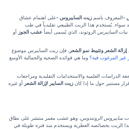
 -
المعروف باسم
زيت السايبروس -
على اهتمام عشاق
د سواء. يُستخدم هذا الزيت الطبيعي تقليدياً في طب
 نبات
السايبرس
الروتوند، الذي يُسمى أيضاً
عشب الجوز
أو
إزالة الشعر وتثبيط نمو الشعر
، فإن زيت السايبرس موضوع
 غير المرغوب فيه؟
وما هي فوائده الصحية والجمالية الأوسع
عة الدراسات العلمية والاستخدامات التقليدية ومراجعات
رار مستنير حول ما إذا كان
زيت السايبر لإزالة الشعر
أو غيره
ات
سايبروس الروتندوس،
وهو عشب معمر منتشر على نطاق
هذا الزيت بخصائصه العطرية ويستخدم منذ فترة طويلة في