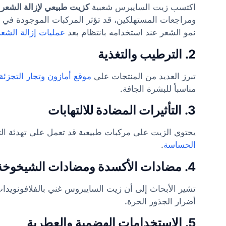
اكتسب زيت السايبرس شعبية
كزيت طبيعي لإزالة الشعر 
ومراجعات المستهلكين، قد تؤثر المركبات الموجودة في
نمو الشعر عند استخدامه بانتظام بعد
عمليات إزالة الشعر
2.
الترطيب والتغذية
تبرز العديد من المنتجات على
موقع أمازون
وتجار التجزئ
مناسباً للبشرة الجافة.
3.
التأثيرات المضادة للالتهابات
يحتوي الزيت على مركبات طبيعية قد تعمل على تهدئة التهيج
الحساسة
.
4.
مضادات الأكسدة ومضادات الشيخوخة
تشير الأبحاث إلى أن زيت السايبروس غني بالفلافونويدات
أضرار الجذور الحرة.
5.
الاستخدامات الهضمية والعطرية