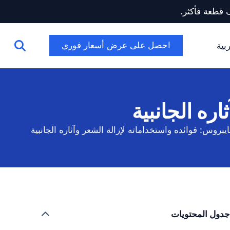
احصل على عرض أسعار فوري
بية
ره الجانبية
بروس: فوائده واستخداماته لإزالة الشعر وآثاره الجانبية
جدول المحتويات