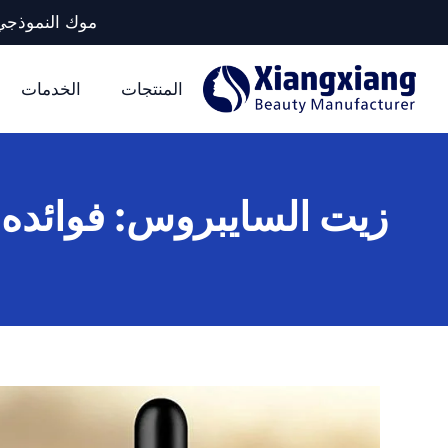
موك النموذجي لكل وحدة تخزين: 5 آلا
المنتجات
الخدمات
زيت السايبروس: فوائده وا