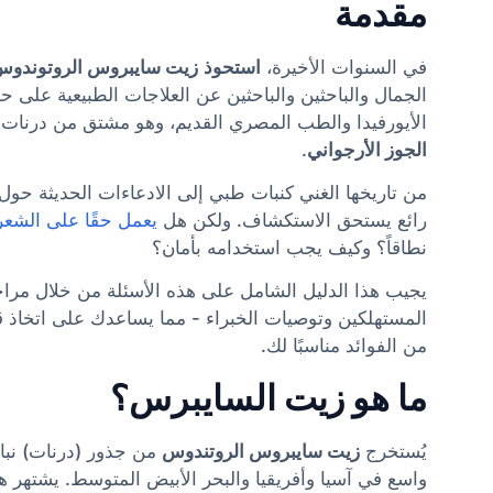
مقدمة
في السنوات الأخيرة،
استحوذ
زيت سايبروس الروتوندوس
الجمال والباحثين والباحثين عن العلاجات الطبيعية على ح
الأيورفيدا والطب المصري القديم، وهو مشتق من درنات
الجوز الأرجواني
.
من تاريخها الغني كنبات طبي إلى الادعاءات الحديثة حول
رائع يستحق الاستكشاف. ولكن هل
يعمل حقًا على الشعر
نطاقاً؟ وكيف يجب استخدامه بأمان؟
يجيب هذا الدليل الشامل على هذه الأسئلة من خلال مراج
المستهلكين وتوصيات الخبراء - مما يساعدك على اتخاذ ق
من الفوائد مناسبًا لك.
ما هو زيت السايبرس؟
يُستخرج
زيت سايبروس الروتندوس
من جذور (درنات) نب
واسع في آسيا وأفريقيا والبحر الأبيض المتوسط. يشتهر 