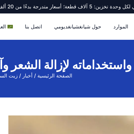
ف قطعة؛ أسعار متدرجة بدءًا من 20 ألف قطعة فأكثر.
الموارد
حول شيانغشيانغديومي
اتصل بنا
العر
ستخداماته لإزالة الشعر وآثا
الصفحة الرئيسية
/
أخبار
/
زيت الساي