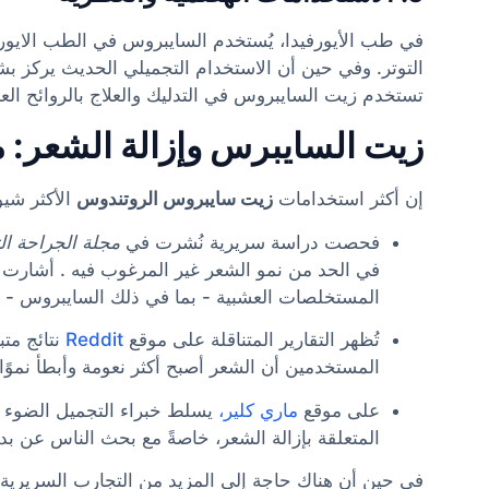
في طب الأيورفيدا، يُستخدم السايبروس في الطب الايو
التوتر. وفي حين أن الاستخدام التجميلي الحديث يركز بش
تستخدم زيت السايبروس في التدليك والعلاج بالروائح الع
زيت السايبرس وإزالة الشعر: ما
إن أكثر استخدامات
زيت سايبروس الروتندوس
الأكثر شيو
فحصت دراسة سريرية نُشرت في
مجلة الجراحة الت
في الحد من نمو الشعر غير المرغوب فيه . أشارت ا
المستخلصات العشبية - بما في ذلك السايبروس - أ
تُظهر التقارير المتناقلة على موقع
Reddit
نتائج متب
المستخدمين أن الشعر أصبح أكثر نعومة وأبطأ نموًا 
على موقع
ماري كلير،
يسلط خبراء التجميل الضوء ع
المتعلقة بإزالة الشعر، خاصةً مع بحث الناس عن بدا
في حين أن هناك حاجة إلى المزيد من التجارب السريرية ع