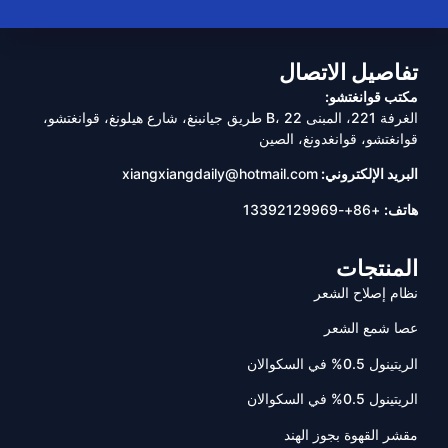
تفاصيل الاتصال
مكتب قوانغتشو:
الغرفة 221، المبنى B، 22 طريق جيانبنغ، شارع هيلونغ، قوانغتشو،
قوانغتشو، قوانغدونغ، الصين
البريد الإلكتروني:
xiangxiangdaily@hotmail.com
هاتف:
+86+-13392129969
المنتجات
نظام إصلاح الشعر
عصا شمع الشعر
الريتينول 0.5% في السكوالان
الريتينول 0.5% في السكوالان
مقشر القهوة بجوز الهند