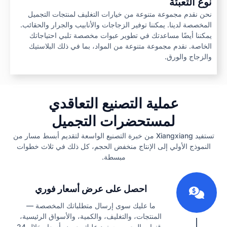
نوع التعبئة
نحن نقدم مجموعة متنوعة من خيارات التغليف لمنتجات التجميل
المخصصة لدينا. يمكننا توفير الزجاجات والأنابيب والجرار والحقائب.
يمكننا أيضًا مساعدتك في تطوير عبوات مخصصة تلبي احتياجاتك
الخاصة. نقدم مجموعة متنوعة من المواد، بما في ذلك البلاستيك
والزجاج والورق.
عملية التصنيع التعاقدي
لمستحضرات التجميل
تستفيد Xiangxiang من خبرة التصنيع الواسعة لتقديم أبسط مسار من
النموذج الأولي إلى الإنتاج منخفض الحجم، كل ذلك في ثلاث خطوات
مبسطة.
1
احصل على عرض أسعار فوري
ما عليك سوى إرسال متطلباتك المخصصة —
المنتجات، والتغليف، والكمية، والأسواق الرئيسية،
وقنوات البيع — وسنرد عليك بعرض أسعار خلال 24