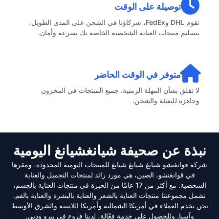
توصيلة على الوقت
تقوم DHL وFedEx، شركاؤنا في الشحن على المدى الطويل،
بتسليم منتجات العناية الشخصية الخاصة بك بسرعة وأمان.
متوفر في الوقت الحاضر
لا تقلق بشأن المهلة الزمنية. جميع المنتجات في المخزون
وجاهزة للتعبئة والشحن.
نبذة عن صحيفة شيانغشيانغ اليومية
شركة قوانغتشو شيانغ شيانغ شيانغ للمنتجات اليومية المحدودة، ومقرها
في قوانغتشو، الصين، هي مورد رائد لمنتجات التجميل والعناية
الشخصية. مع أكثر من 17 عامًا من الخبرة في منتجات العناية بالجسم،
تشمل مجموعتنا منتجات العناية بالشعر والعناية بالبشرة والعناية بالفم.
نحن نخدم العملاء في أمريكا الشمالية وأمريكا اللاتينية والشرق الأوسط
وآسيا. وللحصول على خدمة فعّالة، لدينا فروع في بيرو ودبي.