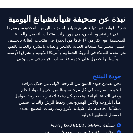
نبذة عن صحيفة شيانغشيانغ اليومية
شركة قوانغتشو شيانغ شيانغ شيانغ للمنتجات اليومية المحدودة، ومقرها
في قوانغتشو، الصين، هي مورد رائد لمنتجات التجميل والعناية
الشخصية. مع أكثر من 17 عامًا من الخبرة في منتجات العناية بالجسم،
تشمل مجموعتنا منتجات العناية بالشعر والعناية بالبشرة والعناية بالفم.
نحن نخدم العملاء في أمريكا الشمالية وأمريكا اللاتينية والشرق الأوسط
وآسيا. وللحصول على خدمة فعّالة، لدينا فروع في بيرو ودبي.
جودة المنتج
نحن نضمن جودة المنتج من الدرجة الأولى من خلال مراقبة
الجودة الصارمة في كل مرحلة، بدءًا من اختيار المواد الخام
وحتى التعبئة النهائية. وتخضع كل دفعة لاختبارات صارمة لعوامل
مثل اللزوجة والأس الهيدروجيني ونمط الرش والثبات. تضمن
منشآتنا الحاصلة على شهادة الأيزو وممارسات التصنيع الجيدة
الامتثال للمعايير الدولية.
شهادة ISO 9001، GMPC وFDA
نظام مراقبة الجودة متعدد المستويات