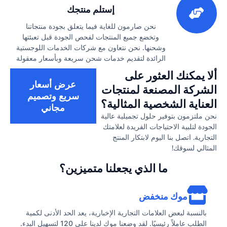
إستلم منتجك
نحن صارمون للغاية فيما يتعلق بجودة منتجاتنا
وتخضع جميع المنتجات لفحص الجودة قبل تعبئتها
وشحنها. نحن نتعاون مع شركات الخدمات اللوجستية
الرائدة لتقديم خدمات شحن سريعة وبأسعار معقولة
ألا يمكنك العثور على
عرض أسعار
الشركة المصنعة لمنتجات
سريع وتصميم
العناية الشخصية المثالية؟
مجاني
نحن ملتزمون بتوفير حلول تجميلية عالية
الجودة لتلبية الاحتياجات الفريدة لعلامتك
التجارية. اتصل بنا اليوم لابتكار المنتج
المثالي لسوقك!
ما الذي يجعلنا متميزين؟
موك منخفض
بالنسبة لبعض العلامات التجارية الإخبارية، يعد الحد الأدنى لكمية
الطلب عاملاً رئيسيًا. لقد وضعنا موك لدينا على 120 لتسهيل البدء.