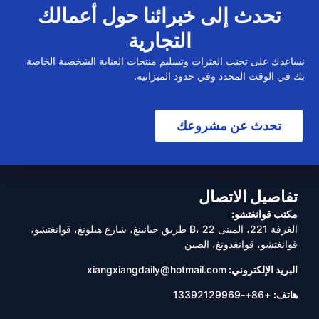
تحدث إلى خبرائنا حول أعمالك
التجارية
نساعدك على تجنب العثرات وتسليم منتجات العناية الشخصية الخاصة
بك في الوقت المحدد وفي حدود الميزانية.
تحدث عن مشروعك
تفاصيل الاتصال
مكتب قوانغتشو:
الغرفة 221، المبنى B، 22 طريق جيانبنغ، شارع هيلونغ، قوانغتشو،
قوانغتشو، قوانغدونغ، الصين
البريد الإلكتروني:
xiangxiangdaily@hotmail.com
هاتف:
+86+-13392129969