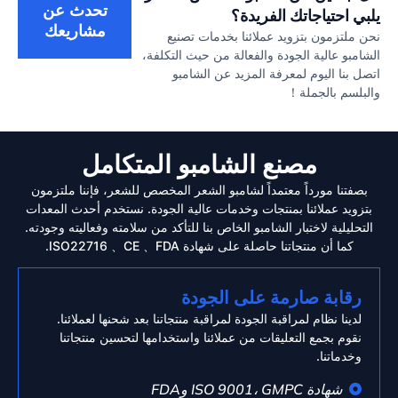
تحدث عن
يلبي احتياجاتك الفريدة؟
مشاريعك
نحن ملتزمون بتزويد عملائنا بخدمات تصنيع
الشامبو عالية الجودة والفعالة من حيث التكلفة،
اتصل بنا اليوم لمعرفة المزيد عن الشامبو
والبلسم بالجملة！
مصنع الشامبو المتكامل
بصفتنا مورداً معتمداً لشامبو الشعر المخصص للشعر، فإننا ملتزمون
بتزويد عملائنا بمنتجات وخدمات عالية الجودة. نستخدم أحدث المعدات
التحليلية لاختبار الشامبو الخاص بنا للتأكد من سلامته وفعاليته وجودته.
كما أن منتجاتنا حاصلة على شهادة ISO22716 、CE 、FDA.
رقابة صارمة على الجودة
لدينا نظام لمراقبة الجودة لمراقبة منتجاتنا بعد شحنها لعملائنا.
نقوم بجمع التعليقات من عملائنا واستخدامها لتحسين منتجاتنا
وخدماتنا.
شهادة ISO 9001، GMPC وFDA