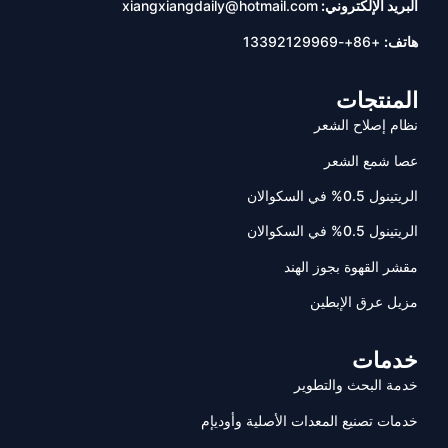
البريد الإلكتروني:
xiangxiangdaily@hotmail.com
هاتف:
+86+-13392129969
المنتجات
نظام إصلاح الشعر
عصا شمع الشعر
الريتينول 0.5% في السكوالان
الريتينول 0.5% في السكوالان
مقشر القهوة بجوز الهند
مزيل عرق الإبطين
خدمات
خدمة البحث والتطوير
خدمات تصنيع المعدات الأصلية وأوديإم