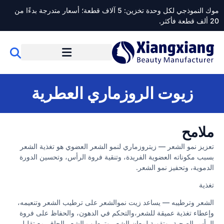
موك النموذجي لكل وحدة تخزين: 5 آلاف قطعة؛ أسعار متدرجة بدءًا من
20 ألف قطعة فأكثر.
زيوت الروزماري العطرية
ملامح
تعزيز نمو الشعر — زيتروزماري لنمو الشعر العضوي هو تغذية الشعر
بسبب مكوناته العضوية الفريدة، وتنقية فروة الرأس، وتحسين الدورة
الدموية، وتحفيز نمو الشعر.
تغذية
الشعر وترطيبه — يساعد زيت نموالشعر على ترطيب الشعر وتنعيمه،
وإعطاء تغذية عميقة للشعر،والتحكم في الدهون، والحفاظ على فروة
الرأس الصحية، وتقوية لمعان الشعر وترطيب الشعر الجاف مع تقليل