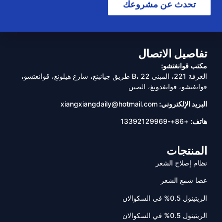
تحدث عن مشروعك
تفاصيل الاتصال
مكتب قوانغتشو:
الغرفة 221، المبنى B، 22 طريق جيانبنغ، شارع هيلونغ، قوانغتشو،
قوانغتشو، قوانغدونغ، الصين
البريد الإلكتروني:
xiangxiangdaily@hotmail.com
هاتف:
+86+-13392129969
المنتجات
نظام إصلاح الشعر
عصا شمع الشعر
الريتينول 0.5% في السكوالان
الريتينول 0.5% في السكوالان