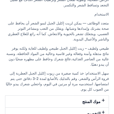
التجعد وتساقط الشعر والتكسر.
الاستخدام
متعدد الوظائف — يمكن لزيت إكليل الجبل لنمو الشعر أن يحافظ على
صحة بشرتك وإمدادها وشبابها، ويقلل من التعب ومشاعر التوتر
العصبي، ويجعلك تشعر بالحيوية والانتعاش. كما أنه رائع للعلاج العطري
والناشر والأعمال اليدوية.
طبيعي ولطيف – زيت إكليل الجبل طبيعي ولطيف للغاية ولكنه يوفر
نتائج مذهلة وآمنة وفعالة وغير قاسية وخالية من المواد الحافظة. ونسبة
عالية من العناصر الغذائية،عالج شعرك وحافظ على مظهره صحيًا دون
أن يبدو دهنيًا.
سهل الاستخدام: خذ كمية صغيرة من زيوت إكليل الجبل العطرية إلى
فروة الرأس والشعر، وقم بالتدليك بالأصابع لمدة 2-3 دقائق حتى يتم
امتصاصها. استخدميه مرة أو مرتين في اليوم، واجعلي شعرك يبدو خاليًا
من العيوب كل يوم.
موك المنتج
التخصيص