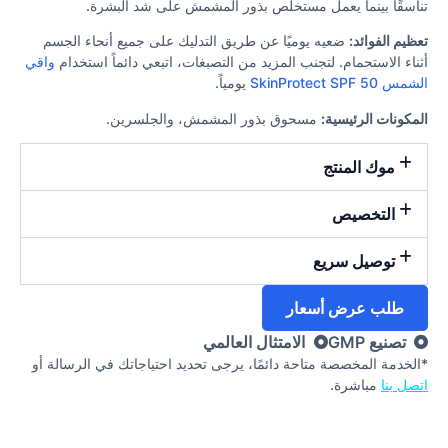
تناسقًا بينما يعمل مستخلص بذور المشمش على شد البشرة.
تعظيم الفوائد:
ضعيه يوميًا عن طريق التدليك على جميع أنحاء الجسم
أثناء الاستحمام. لتجنب المزيد من التصبغات، اتبعي دائماً استخدام
واقي
الشمس SkinProtect SPF 50
يومياً.
المكونات الرئيسية:
مسحوق بذور المشمش، والجلسرين.
موك المنتج
التخصيص
توصيل سريع
طلب عرض أسعار
تصنيع GMP
الامتثال العالمي
*الخدمة المخصصة متاحة دائمًا، يرجى تحديد احتياجاتك في الرسالة أو
اتصل بنا
مباشرة.