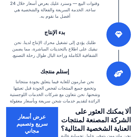
وقنوات البيع — وسنرد عليك بعرض أسعار خلال 24
ساعة. الخدمة السريعة والفعالة والشخصية هي
أفضل ما نقوم به.
2
بدء الإنتاج
طلبك يؤدي إلى تشغيل محرك الإنتاج لدينا. نحن
نبقيك على اطلاع بالتحديثات المباشرة، مما يضمن
الشفافية الكاملة وراحة البال طوال رحلة التصنيع.
3
إستلم منتجك
نحن صارمون للغاية فيما يتعلق بجودة منتجاتنا
وتخضع جميع المنتجات لفحص الجودة قبل تعبئتها
وشحنها. نحن نتعاون مع شركات الخدمات اللوجستية
الرائدة لتقديم خدمات شحن سريعة وبأسعار معقولة
ألا يمكنك العثور على
عرض أسعار
الشركة المصنعة لمنتجات
سريع وتصميم
العناية الشخصية المثالية؟
مجاني
نحن ملتزمون بتوفير حلول تجميلية عالية