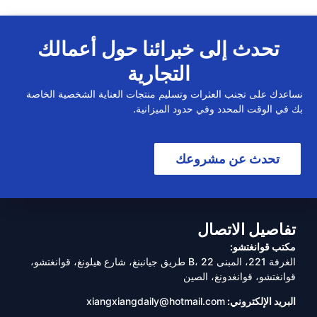
تحدث إلى خبرائنا حول أعمالك
التجارية
نساعدك على تجنب العثرات وتسليم منتجات العناية الشخصية الخاصة
بك في الوقت المحدد وفي حدود الميزانية.
تحدث عن مشروعك
تفاصيل الاتصال
مكتب قوانغتشو:
الغرفة 221، المبنى B، 22 طريق جيانبنغ، شارع هيلونغ، قوانغتشو،
قوانغتشو، قوانغدونغ، الصين
البريد الإلكتروني:
xiangxiangdaily@hotmail.com