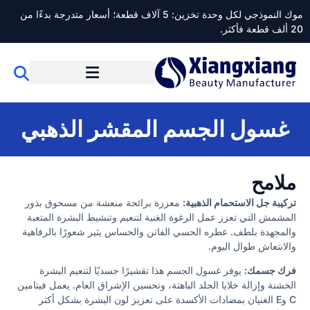
موك النموذجي لكل وحدة تخزين: 5 آلاف قطعة؛ أسعار متدرجة بدءًا من
20 ألف قطعة فأكثر.
غسول الجسم المقشر الذهبي
ملامح
تركيبة جل الاستحمام الذهبية:
معززة برائحة منعشة من مسحوق بذور
المشمش التي تعزز عمل الرغوة الغنية لتنعيم وتنشيط البشرة المتعبة
والمجهدة بلطف. عطره الحسي الفاتن والحساس يثير شعورًا بالرفاهية
والانتعاش طوال اليوم.
فرك جسمك:
يوفر غسول الجسم هذا تقشيرًا جسديًا لتنعيم البشرة
الخشنة وإزالة خلايا الجلد الباهتة، وتحسين الإشراق العام. يعمل فيتامين
C وE الغنيان بمضادات الأكسدة على تعزيز لون البشرة بشكل أكثر