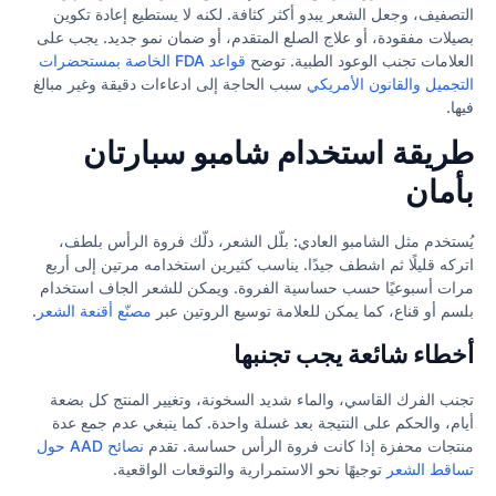
التصفيف، وجعل الشعر يبدو أكثر كثافة. لكنه لا يستطيع إعادة تكوين
بصيلات مفقودة، أو علاج الصلع المتقدم، أو ضمان نمو جديد. يجب على
العلامات تجنب الوعود الطبية. توضح
قواعد FDA الخاصة بمستحضرات
التجميل والقانون الأمريكي
سبب الحاجة إلى ادعاءات دقيقة وغير مبالغ
فيها.
طريقة استخدام شامبو سبارتان
بأمان
يُستخدم مثل الشامبو العادي: بلّل الشعر، دلّك فروة الرأس بلطف،
اتركه قليلًا ثم اشطف جيدًا. يناسب كثيرين استخدامه مرتين إلى أربع
مرات أسبوعيًا حسب حساسية الفروة. ويمكن للشعر الجاف استخدام
بلسم أو قناع، كما يمكن للعلامة توسيع الروتين عبر
مصنّع أقنعة الشعر
.
أخطاء شائعة يجب تجنبها
تجنب الفرك القاسي، والماء شديد السخونة، وتغيير المنتج كل بضعة
أيام، والحكم على النتيجة بعد غسلة واحدة. كما ينبغي عدم جمع عدة
منتجات محفزة إذا كانت فروة الرأس حساسة. تقدم
نصائح AAD حول
تساقط الشعر
توجيهًا نحو الاستمرارية والتوقعات الواقعية.