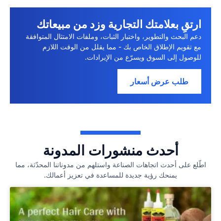
ارتقِ بعلامتك التجارية وزد من مبيعاتك
دعم البحث والتطوير، واختبار الثبات، وملفات الامتثال المتوافقة
مع تقويم الإطلاق الخاص بك - مما يقلل من الوقت اللازم
للوصول إلى السوق ويسرّع من الإيرادات.
طلب عرض أسعار
أحدث منشورات المدونة
اطّلع على أحدث اتجاهات الصناعة واستلهم من مدوناتنا المحدّثة، مما
يمنحك رؤية جديدة للمساعدة في تعزيز أعمالك.