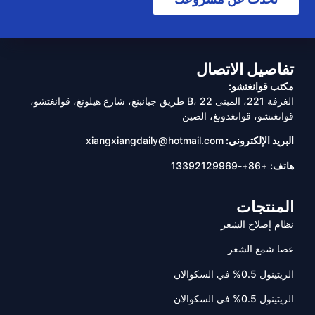
تفاصيل الاتصال
مكتب قوانغتشو:
الغرفة 221، المبنى B، 22 طريق جيانبنغ، شارع هيلونغ، قوانغتشو،
قوانغتشو، قوانغدونغ، الصين
البريد الإلكتروني:
xiangxiangdaily@hotmail.com
هاتف:
+86+-13392129969
المنتجات
نظام إصلاح الشعر
عصا شمع الشعر
الريتينول 0.5% في السكوالان
الريتينول 0.5% في السكوالان