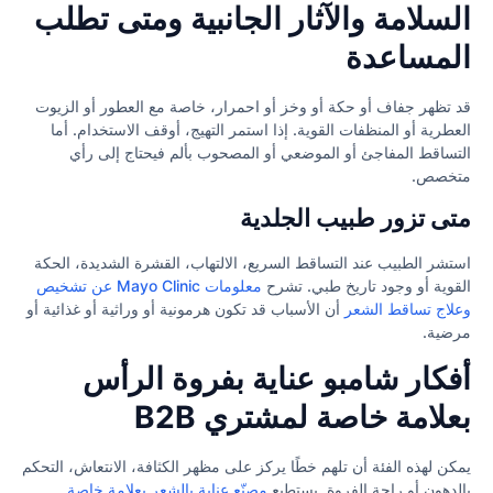
السلامة والآثار الجانبية ومتى تطلب
المساعدة
قد تظهر جفاف أو حكة أو وخز أو احمرار، خاصة مع العطور أو الزيوت
العطرية أو المنظفات القوية. إذا استمر التهيج، أوقف الاستخدام. أما
التساقط المفاجئ أو الموضعي أو المصحوب بألم فيحتاج إلى رأي
متخصص.
متى تزور طبيب الجلدية
استشر الطبيب عند التساقط السريع، الالتهاب، القشرة الشديدة، الحكة
القوية أو وجود تاريخ طبي. تشرح
معلومات Mayo Clinic عن تشخيص
وعلاج تساقط الشعر
أن الأسباب قد تكون هرمونية أو وراثية أو غذائية أو
مرضية.
أفكار شامبو عناية بفروة الرأس
بعلامة خاصة لمشتري B2B
يمكن لهذه الفئة أن تلهم خطًا يركز على مظهر الكثافة، الانتعاش، التحكم
بالدهون أو راحة الفروة. يستطيع
مصنّع عناية بالشعر بعلامة خاصة