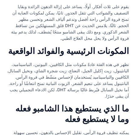
يقوم على ثلاث أفكار. أولًا، يساعد على إزالة الدهون الزائدة وبقايا
التصفيف والشوائب التي تثقل الجذور. ثانيًا، يمكن لمكونات العناية أن
تمنح فروة الرأس راحة أفضل وتدعم ألياف الشعر وتحسن مظهر
الحجم. ثالثًا، يلامس الحديث عن DHT قلق المستهلكين من تساقط
الشعر الذكوري. ومع ذلك يبقى الشامبو منتجًا يُشطف، لذلك يدعم بيئة
فروة الرأس ولا يحل محل العلاج الطبي.
المكونات الرئيسية والفوائد الواقعية
تظهر في هذه الفئة عادةً مكونات مثل الكافيين، البيوتين، النياسيناميد،
البانثينول، زيت إكليل الجبل، النعناع، زيت شجرة الشاي، ونخيل السابال.
الكافيين والنياسيناميد يُستخدمان لإحساس منشّط في فروة الرأس.
البانثينول يساعد على تنعيم الشعر. الزيوت النباتية تمنح انتعاشًا أو راحة.
أما نخيل السابال فيُربط غالبًا برسالة DHT، لكن الادعاء التجميلي يجب
أن يبقى حذرًا.
ما الذي يستطيع هذا الشامبو فعله
وما لا يستطيع فعله
يمكنه تنظيف فروة الرأس، تقليل الإحساس بالدهون، تحسين سهولة