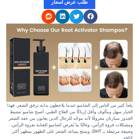
طلب عرض أسعار
يلجأ كثير من الناس إلى الشامبو عندما يلاحظون بداية ترقق الشعر. فهذا
الخيار سهل ومألوف وأقل إرباكًا من العلاج الطبي. أصبح شامبو تنشيط
الجذور سبارتان معروفًا لأنه موجّه للرجال الذين يعانون من خفة الشعر
ومشكلات فروة الرأس، وغالبًا ما يُعرض كشامبو للعناية بفروة الرأس،
وصيغة مرتبطة بـ DHT، ومنتج يساعد الشعر على الظهور بمظهر أكثر
كثافة.