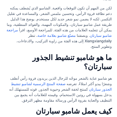
لكن من المهم أن تكون التوقعات واقعية. الشامبو الذي يُشطف يمكنه
دعم نظافة فروة الرأس، وتحسين ملمس الشعر، والمساعدة في تقليل
التكسر. لكنه لا يضمن نمو شعر جديد لكل مستخدم. يوضح هذا الدليل
طريقة عمل شامبو سبارتان، والمكونات المهمة، والفوائد المنطقية، وما
يمكن أن تتعلمه العلامات من هذه الفئة. للمراجعة الأوسع، اقرأ
مراجعة
شامبو سبارتان
. وبصفتنا
مصنّع شامبو بعلامة خاصة
، تنظر
Xiangxiangdaily إلى هذه الفئة من زاوية التركيب، والادعاءات،
وتطوير المنتج.
ما هو شامبو تنشيط الجذور
سبارتان؟
هو شامبو عناية بالشعر موجّه للرجال الذين يريدون فروة رأس أنظف
وشعرًا يبدو أكثر امتلاءً. تعرضه
صفحة المنتج الرسمية لشامبو تنشيط
الجذور سبارتان
كمنتج لخفة الشعر وحيوية الجذور. قوته للمستهلك أنه
يدخل بسهولة في روتين الاستحمام، وقيمته للعلامات أنه يجمع بين
التنظيف والعناية بفروة الرأس ورسالة مقاومة مظهر الترقق.
كيف يعمل شامبو سبارتان