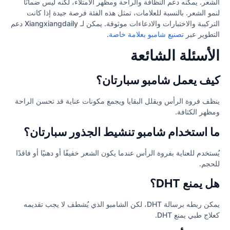
الشعر. يمكنه دعم النظافة والراحة ومظهر الامتلاء، لكنه ليس ضمانًا
لنمو الشعر. بالنسبة للعلامات، تمثل هذه الفئة فرصة جيدة إذا كانت
التركيبة والاختبارات والادعاءات موثوقة. يمكن لـ Xiangxiangdaily دعم
التطوير عبر
تصنيع شامبو بعلامة خاصة
.
الأسئلة الشائعة
كيف يعمل شامبو سبارتان؟
ينظف فروة الرأس ويقلل البقايا ويجمع مكونات عناية قد تحسن الراحة
ومظهر الكثافة.
ما استخدام شامبو تنشيط الجذور سبارتان؟
يُستخدم للعناية بفروة الرأس عندما يكون الشعر خفيفًا أو دهنيًا أو فاقدًا
للحجم.
هل يمنع DHT؟
يمكن ربطه برسالة DHT، لكن الشامبو الذي يُشطف لا يجب تقديمه
كعلاج طبي يمنع DHT.