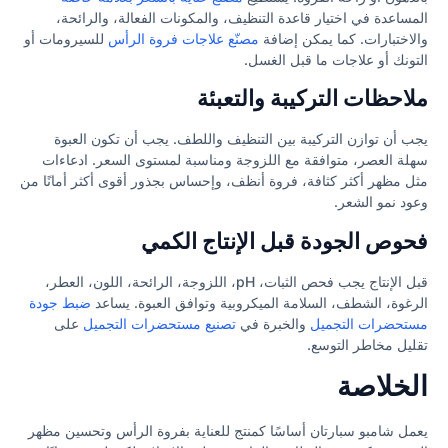
المساعدة في اختيار قاعدة التنظيف، والمكونات الفعالة، والرائحة،
والاختبارات. كما يمكن إضافة
مصنّع علاجات فروة الرأس
للسيرومات أو
التونك أو علاجات ما قبل الغسل.
ملاحظات التركيبة والتعبئة
يجب أن توازن التركيبة بين التنظيف واللطف. يجب أن تكون العبوة
سهلة العصر، متوافقة مع اللزوجة ومناسبة لمستوى السعر. ادعاءات
مثل مظهر أكثر كثافة، فروة أنظف، وإحساس بجذور أقوى أكثر أمانًا من
وعود نمو الشعر.
فحوص الجودة قبل الإنتاج الكمي
قبل الإنتاج يجب فحص الثبات، pH، اللزوجة، الرائحة، اللون، العطر،
الرغوة، الشطف، السلامة الميكروبية وتوافق العبوة. يساعد
ضبط جودة
مستحضرات التجميل
والخبرة في
تصنيع مستحضرات التجميل
على
تقليل مخاطر التوسع.
الخلاصة
يعمل شامبو سبارتان أساسًا كمنتج للعناية بفروة الرأس وتحسين مظهر