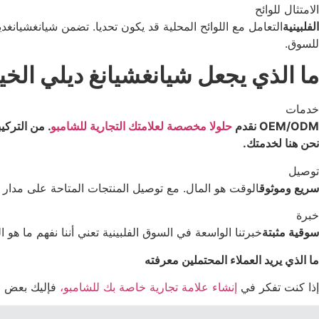
الامتثال للوائح
الفلبينية
للسوق.
ما الذي يجعل شيانغشيانغ ديلي الخي
خدمات
OEM/ODM
نقدم
حلولا مخصصة لعلامتك التجارية للشامبو
. من التركي
نحن هنا لخدمتك.
توصيل
سريع وموثوق
الوقت هو المال. مع توصيل المنتجات المتاحة على مدار 24 ساعة
خبرة
سوقية مثبتة
خبرتنا الواسعة في السوق الفلبينية تعني أننا نفهم ما هو 
ما الذي يريد العملاء المحتملين معرفته
إذا كنت تفكر في
إنشاء علامة تجارية خاصة بك للشامبو،
فإليك بعض ال