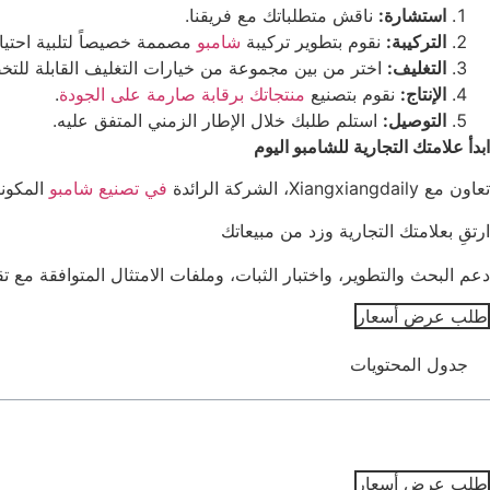
استشارة:
ناقش متطلباتك مع فريقنا.
التركيبة:
نقوم بتطوير تركيبة
شامبو
مصممة خصيصاً لتلبية احتيا
التغليف:
اختر من بين مجموعة من خيارات التغليف القابلة للت
الإنتاج:
نقوم بتصنيع
منتجاتك برقابة صارمة على الجودة
.
التوصيل:
استلم طلبك خلال الإطار الزمني المتفق عليه.
ابدأ علامتك التجارية للشامبو اليوم
تعاون مع Xiangxiangdaily، الشركة الرائدة
في تصنيع شامبو
المكونا
ارتقِ بعلامتك التجارية وزد من مبيعاتك
دعم البحث والتطوير، واختبار الثبات، وملفات الامتثال المتوافقة مع 
طلب عرض أسعار
جدول المحتويات
طلب عرض أسعار