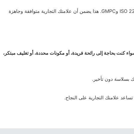
التعامل مع اللوائح المحلية قد يكون تحديا. تضمن شيانغشيانغديلي أن جميع منتجاتنا تلبي المعايير الفلبينية، بما في ذلك شهادات ISO 22716 وGMPC. هذا يضمن أن علامتك التجارية متوافقة وجاهزة
واء كنت بحاجة إلى رائحة فريدة، أو مكونات محددة، أو تغليف مبتكر،
 بسلاسة دون تأخير.
 تساعد علامتك التجارية على النجاح.