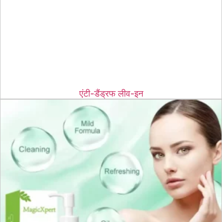
एंटी-डैंड्रफ लीव-इन