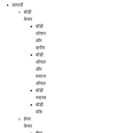
उत्पादों
बॉडी
केयर
बॉडी
लोशन
और
क्रीम
बॉडी
ऑयल
और
मसाज
ऑयल
बॉडी
स्क्रब
बॉडी
वॉश
हेयर
केयर