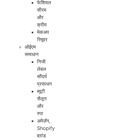
फेशियल
सीरम
और
क्रीम
मेकअप
रिमूवर
ओईएम
समाधान
निजी
लेबल
सौंदर्य
प्रसाधन
ब्यूटी
सैलून
और
स्पा
अमेज़ॅन,
Shopify
ब्रांड