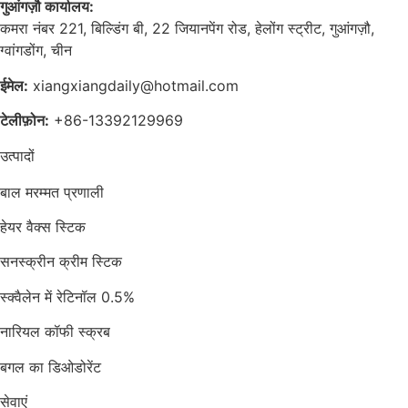
गुआंगज़ौ कार्यालय:
कमरा नंबर 221, बिल्डिंग बी, 22 जियानपेंग रोड, हेलोंग स्ट्रीट, गुआंगज़ौ,
ग्वांगडोंग, चीन
ईमेल:
xiangxiangdaily@hotmail.com
टेलीफ़ोन:
+86-13392129969
उत्पादों
बाल मरम्मत प्रणाली
हेयर वैक्स स्टिक
सनस्क्रीन क्रीम स्टिक
स्क्वैलेन में रेटिनॉल 0.5%
नारियल कॉफी स्क्रब
बगल का डिओडोरेंट
सेवाएं