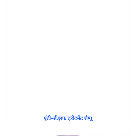
एंटी-डैंड्रफ ट्रीटमेंट शैम्पू