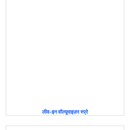
लीव-इन वॉल्यूमाइज़र स्प्रे