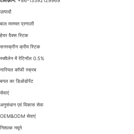
टेलीफ़ोन:
+86-13392129969
उत्पादों
बाल मरम्मत प्रणाली
हेयर वैक्स स्टिक
सनस्क्रीन क्रीम स्टिक
स्क्वैलेन में रेटिनॉल 0.5%
नारियल कॉफी स्क्रब
बगल का डिओडोरेंट
सेवाएं
अनुसंधान एवं विकास सेवा
OEM&ODM सेवाएं
निशल्क नमूने