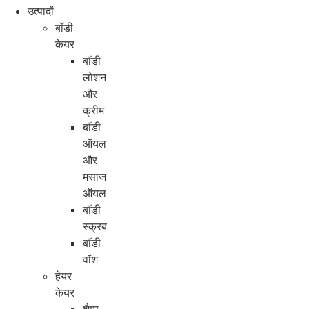
उत्पादों
बॉडी
केयर
बॉडी
लोशन
और
क्रीम
बॉडी
ऑयल
और
मसाज
ऑयल
बॉडी
स्क्रब
बॉडी
वॉश
हेयर
केयर