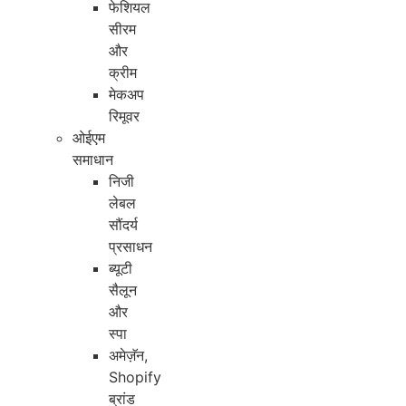
फेशियल
सीरम
और
क्रीम
मेकअप
रिमूवर
ओईएम
समाधान
निजी
लेबल
सौंदर्य
प्रसाधन
ब्यूटी
सैलून
और
स्पा
अमेज़ॅन,
Shopify
ब्रांड