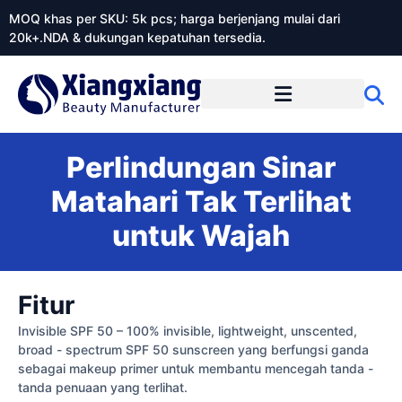
MOQ khas per SKU: 5k pcs; harga berjenjang mulai dari
20k+.NDA & dukungan kepatuhan tersedia.
Tentang Xiangxiangdaily
Perlindungan Sinar
Matahari Tak Terlihat
untuk Wajah
Fitur
Invisible SPF 50 – 100% invisible, lightweight, unscented,
broad - spectrum SPF 50 sunscreen yang berfungsi ganda
sebagai makeup primer untuk membantu mencegah tanda -
tanda penuaan yang terlihat.