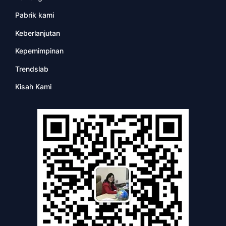
Pabrik kami
Keberlanjutan
Kepemimpinan
Trendslab
Kisah Kami