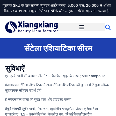
प्रत्येक SKU के लिए सामान्य न्यूनतम ऑर्डर मात्रा: 5,000 पीस; 20,000 से अधिक
ऑर्डर पर अलग-अलग मूल्य निर्धारण। NDA और अनुपालन संबंधी सहायता उपलब्ध है।
Xiangxiangdaily के बारे में
सेंटेला एशियाटिका सीरम
सुविधाऐं
एक हल्के पानी की बनावट और गैर – चिपचिपा सूत्र के साथ हस्ताक्षर ampoule
मेडागास्कन सेंटेला एशियाटिका में अन्य सेंटेला एशियाटिका की तुलना में 7 गुना अधिक
सुखदायक सक्रिय पदार्थ होते
हैं संवेदनशील त्वचा को तुरंत शांत और हाइड्रेट करता
है
पूर्ण सामग्री सूची:
पानी, ग्लिसरीन, ब्यूटीलीन ग्लाइकोल, सेंटेला एशियाटिका
एक्सट्रैक्ट, 1,2 – हेक्सेनेडियोल, सेलूलोज़ गम, एथिलहेक्सिलग्लिसरीन