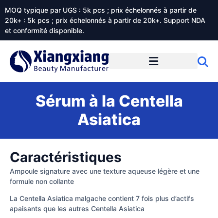
MOQ typique par UGS : 5k pcs ; prix échelonnés à partir de
20k+ : 5k pcs ; prix échelonnés à partir de 20k+. Support NDA
et conformité disponible.
Prestations de service
À propos de Xiangxiangdaily
Sérum à la Centella
Asiatica
Caractéristiques
Ampoule signature avec une texture aqueuse légère et une
formule non collante
La Centella Asiatica malgache contient 7 fois plus d’actifs
apaisants que les autres Centella Asiatica