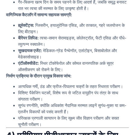
गैर-चिकना खत्म दिन के समय पहनने के लिए आदर्श हैं, जबकि समृद्ध बनावट
रात भर त्वचा की मरम्मत के लिए उत्कृष्ट होती है।
वाणिज्यिक कैटलॉग में सामान्य सहायक सामग्री:
ह्यूमेक्टेंट्स:
ग्लिसरीन, हयालूरोनिक एसिड, और तत्काल, गहरे जलयोजन के
लिए बीटाइन।
बैरियर लिपिड:
त्वचा-समान सेरामाइड्स, कोलेस्ट्रॉल, फैटी एसिड और पौधे-
व्युत्पन्न स्क्वालेन।
सुखदायक एजेंट:
मेडिकल-ग्रेड पैन्थेनॉल, एलांटोइन, बिसाबोलोल और
मेडेकासोसाइड।
एंटीऑक्सीडेंट:
स्थिर टोकोफेरोल और कोमल वानस्पतिक अर्क सूत्र
ऑक्सीकरण को रोकने के लिए।
निर्माण प्रक्रिया के दौरान प्रमुख विकास जांच:
अत्यधिक गर्मी, ठंड और फ्रीज-पिघलना चक्रों के तहत स्थिरता परीक्षण।
विशिष्ट पैकेजिंग घटकों, विशेष रूप से जटिल वायुहीन पंप तंत्र के साथ
संगतता परीक्षण।
सुगंध रणनीति, क्योंकि अधिकांश नैदानिक मरम्मत लाइनें सुगंध-मुक्त या कम-
एलर्जेन विकल्पों को पसंद करती हैं।
परिरक्षक प्रणाली सत्यापन के लिए सूक्ष्म जीव विज्ञान परीक्षण और सख्त
चुनौती परीक्षण।