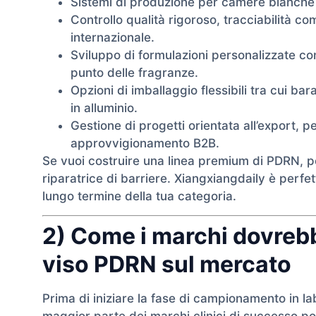
Sistemi di produzione per camere bianche
Controllo qualità rigoroso, tracciabilità 
internazionale.
Sviluppo di formulazioni personalizzate co
punto delle fragranze.
Opzioni di imballaggio flessibili tra cui barat
in alluminio.
Gestione di progetti orientata all’export, p
approvvigionamento B2B.
Se vuoi costruire una linea premium di PDRN, p
riparatrice di barriere. Xiangxiangdaily è perf
lungo termine della tua categoria.
2) Come i marchi dovreb
viso PDRN sul mercato
Prima di iniziare la fase di campionamento in lab
maggior parte dei marchi clinici di successo pos