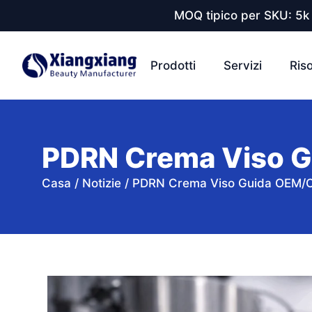
MOQ tipico per SKU: 5k 
Prodotti
Servizi
Ris
PDRN Crema Viso G
Casa
/
Notizie
/
PDRN Crema Viso Guida OEM/O