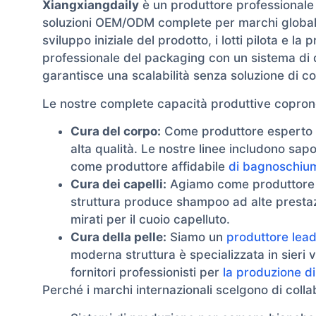
Xiangxiangdaily
è un produttore professionale 
soluzioni OEM/ODM complete per marchi globali d
sviluppo iniziale del prodotto, i lotti pilota e l
professionale del packaging con un sistema di 
garantisce una scalabilità senza soluzione di co
Le nostre complete capacità produttive coprono 
Cura del corpo:
Come produttore esperto
alta qualità. Le nostre linee includono sap
come produttore affidabile
di bagnoschiu
Cura dei capelli:
Agiamo come produttore 
struttura produce shampoo ad alte prestazi
mirati per il cuoio capelluto.
Cura della pelle:
Siamo un
produttore leade
moderna struttura è specializzata in sieri v
fornitori professionisti per
la produzione d
Perché i marchi internazionali scelgono di coll