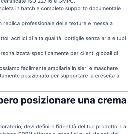
 certificate ISO 22716 e GMPC.
completa in batch e completo supporto documentale
n replica professionale delle texture e messa a
toli acrilici di alta qualità, bottiglie senza aria e tubi
ersonalizzata specificamente per clienti globali di
ossiamo facilmente ampliarla in sieri e maschere
ettamente posizionato per supportare la crescita a
bero posizionare una crema
oratorio, devi definire l’identità del tuo prodotto. La
iziona PDRN attorno a specifici punti dolenti dei