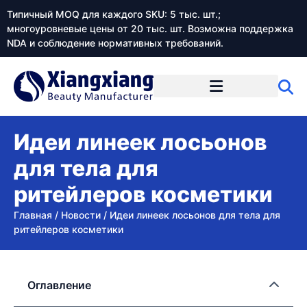
Типичный MOQ для каждого SKU: 5 тыс. шт.;
многоуровневые цены от 20 тыс. шт. Возможна поддержка
NDA и соблюдение нормативных требований.
Идеи линеек лосьонов
для тела для
ритейлеров косметики
Главная
/
Новости
/
Идеи линеек лосьонов для тела для
ритейлеров косметики
Оглавление