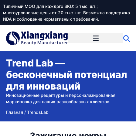
Типичный MOQ для каждого SKU: 5 тыс. шт.;
многоуровневые цены от 20 тыс. шт. Возможна поддержка
NDA и соблюдение нормативных требований.
Trend Lab —
бесконечный потенциал
для инноваций
Инновационные рецептуры и персонализированная
маркировка для наших разнообразных клиентов.
Главная
/
TrendsLab
Зажигание искры