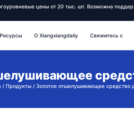
ногоуровневые цены от 20 тыс. шт. Возможна подд
Ресурсы
О Xiangxiangdaily
Свяжитесь с
шелушивающее средст
я
/
Продукты
/
Золотое отшелушивающее средство д