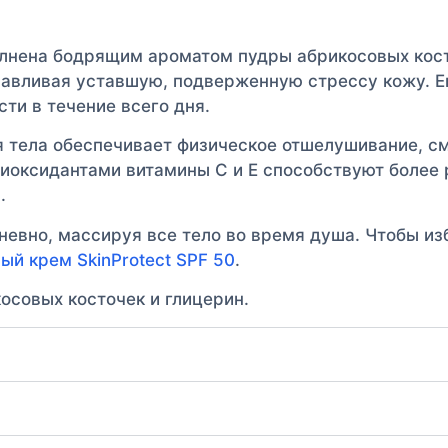
лнена бодрящим ароматом пудры абрикосовых кост
навливая уставшую, подверженную стрессу кожу. Е
ти в течение всего дня.
 тела обеспечивает физическое отшелушивание, с
тиоксидантами витамины С и Е способствуют более 
.
евно, массируя все тело во время душа. Чтобы из
ый крем SkinProtect SPF 50
.
совых косточек и глицерин.