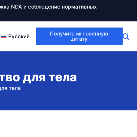
ержка NDA и соблюдение нормативных
Получите мгновенную
Русский
цитату
во для тела
ля тела