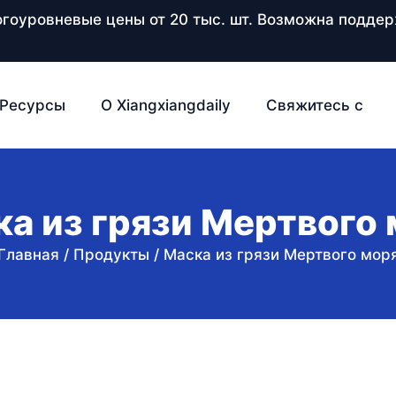
ногоуровневые цены от 20 тыс. шт. Возможна подд
Ресурсы
О Xiangxiangdaily
Свяжитесь с
а из грязи Мертвого
Главная
/
Продукты
/
Маска из грязи Мертвого мор