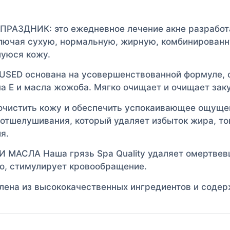
ЗДНИК: это ежедневное лечение акне разработан
ключая сухую, нормальную, жирную, комбинированн
шуюся кожу.
USED основана на усовершенствованной формуле, 
на Е и масла жожоба. Мягко очищает и очищает за
истить кожу и обеспечить успокаивающее ощущени
 отшелушивания, который удаляет избыток жира, то
я.
СЛА Наша грязь Spa Quality удаляет омертвевши
но, стимулирует кровообращение.
а из высококачественных ингредиентов и содержи