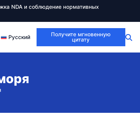
ержка NDA и соблюдение нормативных
Получите мгновенную
Русский
цитату
 моря
я