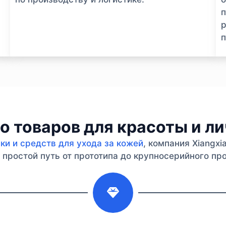
п
р
п
 товаров для красоты и л
и и средств для ухода за кожей
, компания Xiangx
простой путь от прототипа до крупносерийного про
2