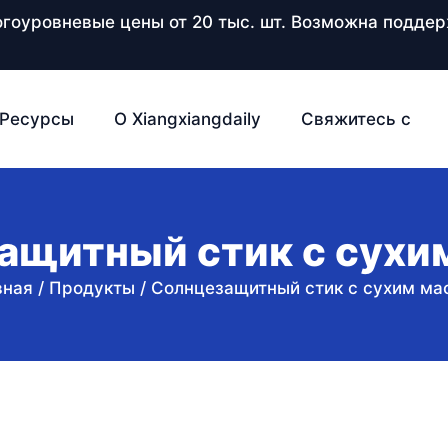
ногоуровневые цены от 20 тыс. шт. Возможна подд
Ресурсы
О Xiangxiangdaily
Свяжитесь с
ащитный стик с сухи
вная
/
Продукты
/
Солнцезащитный стик с сухим ма