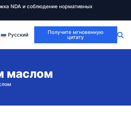
ержка NDA и соблюдение нормативных
Получите мгновенную
Русский
цитату
м маслом
слом