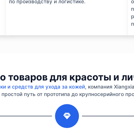
по производству и логистике.
п
р
п
 товаров для красоты и л
и и средств для ухода за кожей
, компания Xiangx
простой путь от прототипа до крупносерийного про
2