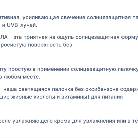
ативная, усиливающая свечение солнцезащитная па
 и UVB-лучей.
– эта приятная на ощупь солнцезащитная формул
 росистую поверхность без
 эту простую в применении солнцезащитную палочку
 в любом месте.
ша светящаяся палочка без оксибензона содержи
ие жирные кислоты и витамины) для питания
сле увлажняющего крема для увлажнения или в теч