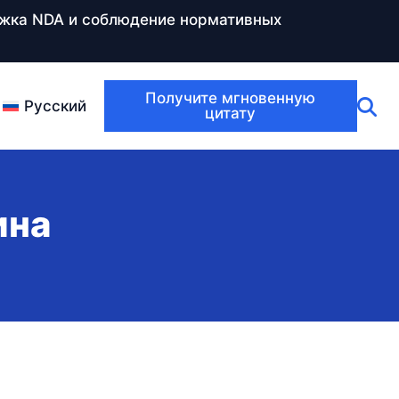
ержка NDA и соблюдение нормативных
Получите мгновенную
Русский
цитату
ина