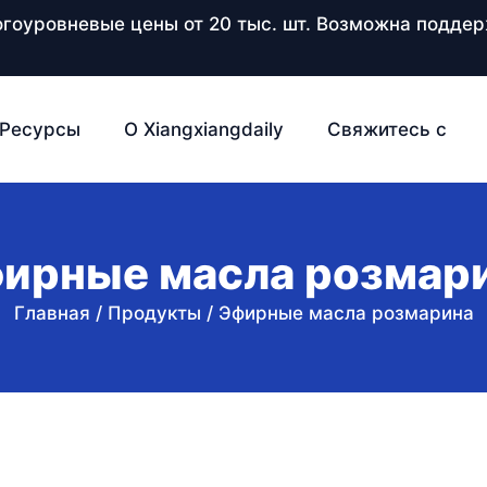
ногоуровневые цены от 20 тыс. шт. Возможна подд
Ресурсы
О Xiangxiangdaily
Свяжитесь с
ирные масла розмар
Главная
/
Продукты
/
Эфирные масла розмарина