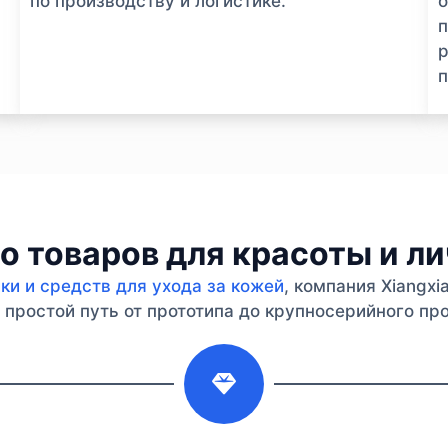
по производству и логистике.
п
р
п
 товаров для красоты и л
и и средств для ухода за кожей
, компания Xiangx
простой путь от прототипа до крупносерийного про
2