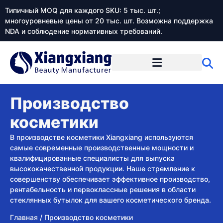
Типичный MOQ для каждого SKU: 5 тыс. шт.;
многоуровневые цены от 20 тыс. шт. Возможна поддержка
NDA и соблюдение нормативных требований.
Производство
косметики
В производстве косметики Xiangxiang используются
самые современные производственные мощности и
квалифицированные специалисты для выпуска
высококачественной продукции. Наше стремление к
совершенству обеспечивает эффективное производство,
рентабельность и первоклассные решения в области
стеклянных бутылок для вашего косметического бренда.
Главная
/
Производство косметики