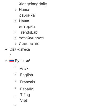
Xiangxiangdaily
Наша
фабрика
Наша
история
TrendsLab
Устойчивость
Лидерство
Свяжитесь
с
Русский
العربية
English
Français
Español
Tiếng
Việt