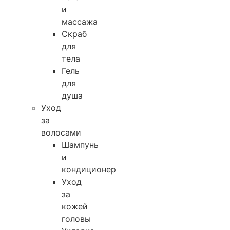
и
массажа
Скраб
для
тела
Гель
для
душа
Уход
за
волосами
Шампунь
и
кондиционер
Уход
за
кожей
головы