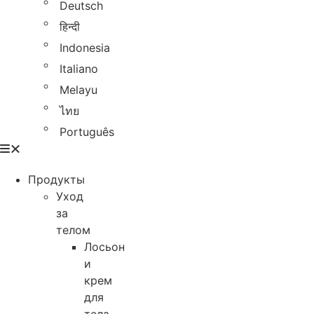
Deutsch
हिन्दी
Indonesia
Italiano
Melayu
ไทย
Português
Продукты
Уход
за
телом
Лосьон
и
крем
для