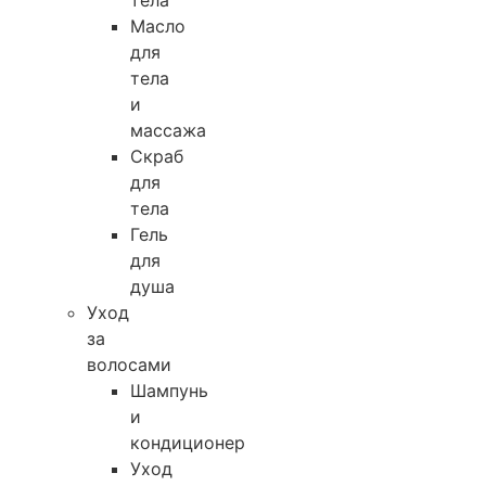
тела
Масло
для
тела
и
массажа
Скраб
для
тела
Гель
для
душа
Уход
за
волосами
Шампунь
и
кондиционер
Уход