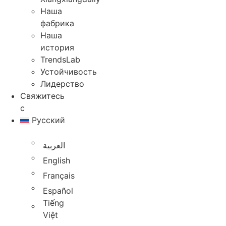
Наша
фабрика
Наша
история
TrendsLab
Устойчивость
Лидерство
Свяжитесь
с
Русский
العربية
English
Français
Español
Tiếng
Việt