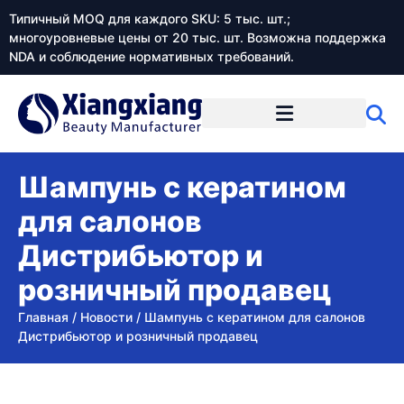
Типичный MOQ для каждого SKU: 5 тыс. шт.;
многоуровневые цены от 20 тыс. шт. Возможна поддержка
NDA и соблюдение нормативных требований.
Шампунь с кератином
для салонов
Дистрибьютор и
розничный продавец
Главная
/
Новости
/
Шампунь с кератином для салонов
Дистрибьютор и розничный продавец