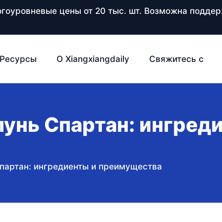
ногоуровневые цены от 20 тыс. шт. Возможна подд
Ресурсы
О Xiangxiangdaily
Свяжитесь с
унь Спартан: ингред
партан: ингредиенты и преимущества