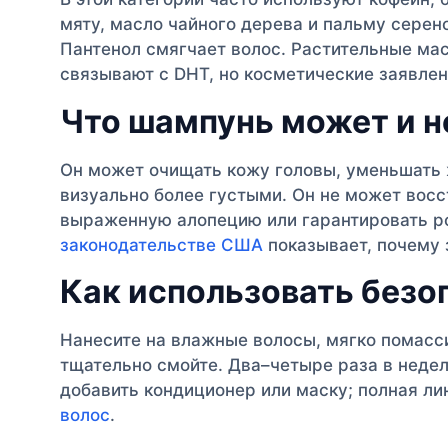
мяту, масло чайного дерева и пальму серен
Пантенол смягчает волос. Растительные ма
связывают с DHT, но косметические заявле
Что шампунь может и н
Он может очищать кожу головы, уменьшать 
визуально более густыми. Он не может восс
выраженную алопецию или гарантировать р
законодательстве США
показывает, почему
Как использовать безо
Нанесите на влажные волосы, мягко помасси
тщательно смойте. Два–четыре раза в неде
добавить кондиционер или маску; полная л
волос
.