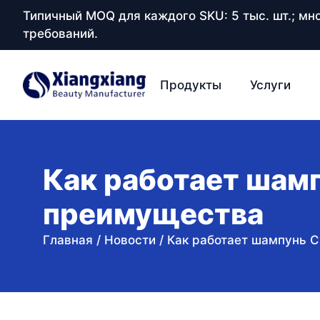
Типичный MOQ для каждого SKU: 5 тыс. шт.; м
требований.
Продукты
Услуги
Как работает шамп
преимущества
Главная
/
Новости
/
Как работает шампунь С