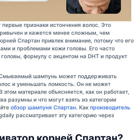
 первые признаки истончения волос. Это
 привычен и кажется менее сложным, чем
орней Спартан привлек внимание, потому что его
ми и проблемами кожи головы. Его часто
 головы, формулу с акцентом на DHT и продукт
 Смываемый шампунь может поддерживать
олос и уменьшать ломкость. Он не может
В этом материале объясняется, как он работает,
а разумны и что могут взять из категории
айте
обзор шампуня Спартан
. Как
производитель
ngdaily рассматривает эту категорию через
иватор корней Спартан?