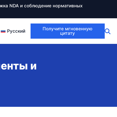
ержка NDA и соблюдение нормативных
Получите мгновенную
Русский
цитату
иенты и