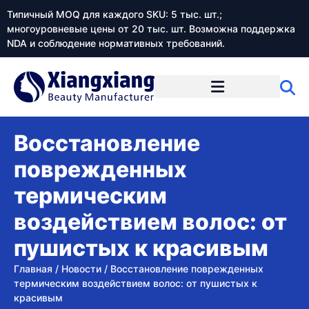
Типичный MOQ для каждого SKU: 5 тыс. шт.;
многоуровневые цены от 20 тыс. шт. Возможна поддержка
NDA и соблюдение нормативных требований.
Восстановление
поврежденных
термическим
воздействием волос: от
пушистых к красивым
Главная
/
Новости
/
Восстановление поврежденных
термическим воздействием волос: от пушистых к
красивым