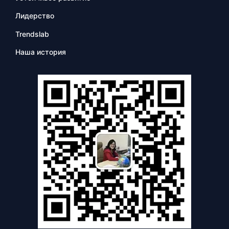
Лидерство
Trendslab
Наша история