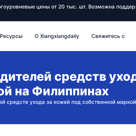
ногоуровневые цены от 20 тыс. шт. Возможна подд
Ресурсы
О Xiangxiangdaily
Свяжитесь с
дителей средств уход
ой на Филиппинах
ей средств ухода за кожей под собственной марко