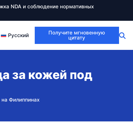
ержка NDA и соблюдение нормативных
Получите мгновенную
Русский
цитату
а за кожей под
й на Филиппинах