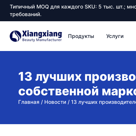
Типичный MOQ для каждого SKU: 5 тыс. шт.; м
требований.
Продукты
Услуги
13 лучших произво
собственной марк
Главная
/
Новости
/
13 лучших производител