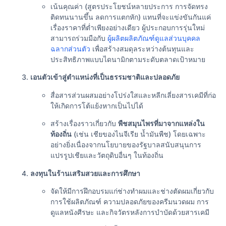
เน้นคุณค่า (สูตรประโยชน์หลายประการ การจัดทรง
ติดทนนานขึ้น ลดการแตกหัก) แทนที่จะแข่งขันกันแค่
เรื่องราคาที่ต่ำเพียงอย่างเดียว ผู้ประกอบการรุ่นใหม่
สามารถร่วมมือกับ
ผู้ผลิตผลิตภัณฑ์ดูแลส่วนบุคคล
ฉลากส่วนตัว
เพื่อสร้างสมดุลระหว่างต้นทุนและ
ประสิทธิภาพแบบไดนามิกตามระดับตลาดเป้าหมาย
เอนตัวเข้าสู่ตำแหน่งที่เป็นธรรมชาติและปลอดภัย
สื่อสารส่วนผสมอย่างโปร่งใสและหลีกเลี่ยงสารเคมีที่ก่อ
ให้เกิดการโต้แย้งหากเป็นไปได้
สร้างเรื่องราวเกี่ยวกับ
พืชสมุนไพรที่มาจากแหล่งใน
ท้องถิ่น
(เช่น เชียของไนจีเรีย น้ำมันพืช) โดยเฉพาะ
อย่างยิ่งเนื่องจากนโยบายของรัฐบาลสนับสนุนการ
แปรรูปเชียและวัตถุดิบอื่นๆ ในท้องถิ่น
ลงทุนในร้านเสริมสวยและการศึกษา
จัดให้มีการฝึกอบรมแก่ช่างทำผมและช่างตัดผมเกี่ยวกับ
การใช้ผลิตภัณฑ์ ความปลอดภัยของครีมนวดผม การ
ดูแลหนังศีรษะ และกิจวัตรหลังการบำบัดด้วยสารเคมี