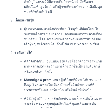
สำคัญ” แบรนด์ที่มีความคิดก้าวหน้ากําลังพัฒนา
ผลิตภัณฑ์กรูมมิ่งสําหรับผู้ชายที่ตรงเป้าหมายเพื่อดึงดูด
ช่องที่กําลังเติบโตนี้
เด็กและวัยรุ่น
ผู้ปกครองมองหาผลิตภัณฑ์และโซลูชั่นที่อ่อนโยน ไม่
ระคายเคืองตา ช่วยลดการแตกหักและการระคายเคือง
หนังศีรษะ โดยเฉพาะอย่างยิ่งสำหรับผมธรรมชาติของ
เด็กผู้หญิงหรือผมที่ยืดแล้วที่ใช้สำหรับทรงผมนักเรียน
ระดับรายได้
ตลาดมวลชน
: รูปแบบซองและยี่ห้อราคาถูกที่จำหน่าย
ผ่านตลาดเปิดและร้านค้าเล็กๆ มักซื้อเป็นรายสัปดาห์
หรือสองสัปดาห์ครั้ง
Masstige & premium
: ผู้บริโภคที่มีรายได้ปานกลาง
ถึงสูง โดยเฉพาะในเมือง มักจะซื้อสินค้าแบรนด์ที่
ปราศจากซัลเฟต ออร์แกนิก หรือสินค้าที่นำเข้า
ความหรูหรา
: กลุ่มผลิตภัณฑ์ขนาดเล็กแต่เติบโตอย่าง
รวดเร็ว ครอบคลุมกลุ่มผลิตภัณฑ์ดูแลเส้นผมระดับ