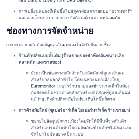
เช่น Dark & Lovely และ ORS Olive Oil
การเปลี่ยนแปลงที่เพิ่มขึ้นไปสู่สูตรผ่อนคลายแบบ “ธรรมชาติ”
และอ่อนโยนกว่า ท่ามกลางข้อกังวลด้านความปลอดภัย
ช่องทางการจัดจำหน่าย
การกระจายผลิตภัณฑ์ดูแลเส้นผมของไนจีเรียมีหลายชั้น:
ร้านค้าปลีกแบบดั้งเดิม (ร้านขายของชำท้องถิ่นขนาดเล็ก
ตลาดนัด แผงขายของ)
ยังคงเป็นช่องทางหลักสำหรับผลิตภัณฑ์ดูแลเส้นผม
สำหรับกลุ่มลูกค้าทั่วไป โดยเฉพาะนอกเมืองใหญ่
Euromonitor ระบุว่าร้านขายของชำขนาดเล็กในท้อง
ถิ่นยังคงเป็นช่องทางหลักสำหรับผลิตภัณฑ์ดูแลเส้นผม
แม้ว่าธุรกิจค้าปลีกสมัยใหม่จะเติบโตขึ้นก็ตาม
การค้าสมัยใหม่ (ซูเปอร์มาร์เก็ต ไฮเปอร์มาร์เก็ต ร้านขายยา)
ขยายไปยังศูนย์กลางเมืองโดยจัดให้มีพื้นที่วางสินค้า
สำหรับแบรนด์ระดับโลก ผลิตภัณฑ์ระดับพรีเมียม และ
จัดโปรโมชั่นอย่างเป็นระบบ