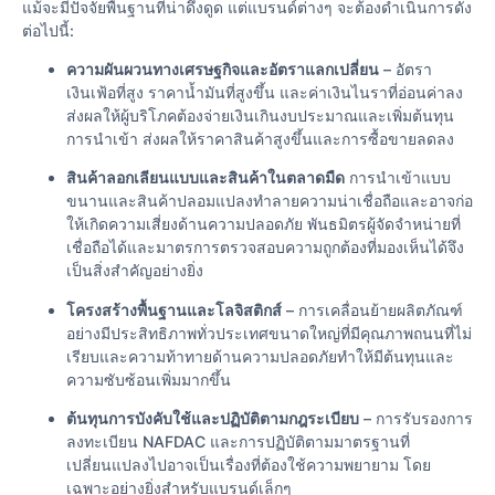
แม้จะมีปัจจัยพื้นฐานที่น่าดึงดูด แต่แบรนด์ต่างๆ จะต้องดำเนินการดัง
ต่อไปนี้:
ความผันผวนทางเศรษฐกิจและอัตราแลกเปลี่ยน
– อัตรา
เงินเฟ้อที่สูง ราคาน้ำมันที่สูงขึ้น และค่าเงินไนราที่อ่อนค่าลง
ส่งผลให้ผู้บริโภคต้องจ่ายเงินเกินงบประมาณและเพิ่มต้นทุน
การนำเข้า ส่งผลให้ราคาสินค้าสูงขึ้นและการซื้อขายลดลง
สินค้าลอกเลียนแบบและสินค้าในตลาดมืด
การนำเข้าแบบ
ขนานและสินค้าปลอมแปลงทำลายความน่าเชื่อถือและอาจก่อ
ให้เกิดความเสี่ยงด้านความปลอดภัย พันธมิตรผู้จัดจำหน่ายที่
เชื่อถือได้และมาตรการตรวจสอบความถูกต้องที่มองเห็นได้จึง
เป็นสิ่งสำคัญอย่างยิ่ง
โครงสร้างพื้นฐานและโลจิสติกส์
– การเคลื่อนย้ายผลิตภัณฑ์
อย่างมีประสิทธิภาพทั่วประเทศขนาดใหญ่ที่มีคุณภาพถนนที่ไม่
เรียบและความท้าทายด้านความปลอดภัยทำให้มีต้นทุนและ
ความซับซ้อนเพิ่มมากขึ้น
ต้นทุนการบังคับใช้และปฏิบัติตามกฎระเบียบ
– การรับรองการ
ลงทะเบียน NAFDAC และการปฏิบัติตามมาตรฐานที่
เปลี่ยนแปลงไปอาจเป็นเรื่องที่ต้องใช้ความพยายาม โดย
เฉพาะอย่างยิ่งสำหรับแบรนด์เล็กๆ