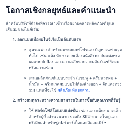
โอกาสเชิงกลยุทธ์และคำแนะนำ
สำหรับบริษัทที่กำลังพิจารณาเข้าหรือขยายตลาดผลิตภัณฑ์ดูแล
เส้นผมของไนจีเรีย:
ออกแบบเพื่อผมไนจีเรียเป็นอันดับแรก
สูตรเฉพาะสำหรับผมทรงแอฟโฟรและปัญหาเฉพาะจุด
ทั่วไป เช่น แห้ง หัก ระคายเคืองหนังศีรษะ จัดแต่งทรง
ผมแบบปกป้อง และความเสียหายจากผลิตภัณฑ์ยืดผม
หรือความร้อน
เสนอผลิตภัณฑ์แบบประจำ (แชมพู + ครีมนวดผม +
น้ำมัน + ครีมนวดผมแบบไม่ต้องล้างออก + จัดแต่งทรง
ผม) แทนที่จะใช้
ผลิตภัณฑ์แยกส่วน
สร้างสมดุลระหว่างความสามารถในการซื้อกับคุณภาพที่รับรู้
ใช้
พอร์ตโฟลิโอแบบแบ่งชั้น
: ซองและแพ็คขนาดเล็ก
สำหรับผู้ซื้อจำนวนมาก รวมถึง SKU ขนาดใหญ่และ
พรีเมียมสำหรับซูเปอร์มาร์เก็ตและอีคอมเมิร์ซ