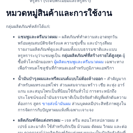
หรูหรา (ระดับพรีเมียมและหรูหรา)
หมวดหมู่สินค้าและการใช้งาน
กลุ่มผลิตภัณฑ์หลักได้แก่:
แชมพูและครีมนวดผม
– ผลิตภัณฑ์ทำความสะอาดทุกวัน
พร้อมคุณสมบัติขจัดรังแค ความชุ่มชื้น และบำรุงสีผม
รายงานผลิตภัณฑ์ดูแลเส้นผมทั้งแบบธรรมชาติและแบบ
หรูหราระบุว่าแชมพูเป็น
กลุ่มผลิตภัณฑ์ที่สร้างรายได้สูงสุด
ผู้
ซื้อทั่วโลกมักมองหา
ผู้ผลิตแชมพูและครีมนวดผม
เฉพาะทาง
เพื่อกําหนดโซลูชันที่กําหนดเองสําหรับภูมิภาคแอฟริกา
น้ำมันบำรุงผมและทรีตเมนต์แบบไม่ต้องล้างออก
– สำคัญมาก
สำหรับผมทรงแอฟโฟร ส่วนผสมจากมะพร้าว เชีย ละหุ่ง อาร์
แกน และสมุนไพรเป็นที่นิยมใช้กันทั่วไป การตระหนักถึง
ประโยชน์ของน้ำมันธรรมชาติเป็นปัจจัยสำคัญที่ผลักดันความ
ต้องการ สูตร
ขายส่งน้ํามันผม
ส่วนบุคคลมีประสิทธิภาพสูงใน
การจัดการกับปัญหาผมแห้งที่เฉพาะเจาะจง
ผลิตภัณฑ์จัดแต่งทรงผม
– เจล ครีม คอนโทรลปลายผม ส
เปรย์ และมาส์ก ใช้สำหรับถักเปีย ม้วนผม ดัดผม วิกผม และต่อ
ผม คาดการณ์ว่าผลิตภัณฑ์จัดแต่งทรงผมจะเป็นปัจจัยสำคัญที่