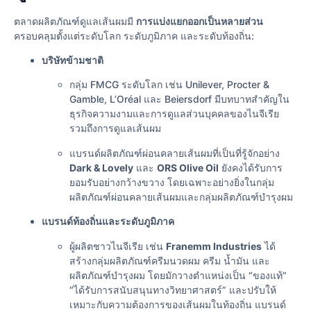
ตลาดผลิตภัณฑ์ดูแลเส้นผมมี
การแบ่งแยกออกเป็นหลายส่วน
ครอบคลุมตั้งแต่ระดับโลก ระดับภูมิภาค และระดับท้องถิ่น:
บริษัทข้ามชาติ
กลุ่ม FMCG ระดับโลก เช่น Unilever, Procter &
Gamble, L’Oréal และ Beiersdorf มีบทบาทสำคัญใน
ธุรกิจความงามและการดูแลส่วนบุคคลของไนจีเรีย
รวมถึงการดูแลเส้นผม
แบรนด์ผลิตภัณฑ์ผ่อนคลายเส้นผมที่เป็นที่รู้จักอย่าง
Dark & Lovely
และ
ORS Olive Oil
ยังคงได้รับการ
ยอมรับอย่างกว้างขวาง โดยเฉพาะอย่างยิ่งในกลุ่ม
ผลิตภัณฑ์ผ่อนคลายเส้นผมและกลุ่มผลิตภัณฑ์บำรุงผม
แบรนด์ท้องถิ่นและระดับภูมิภาค
ผู้ผลิตชาวไนจีเรีย เช่น
Franemm Industries
ได้
สร้างกลุ่มผลิตภัณฑ์ครีมนวดผม ครีม น้ำมัน และ
ผลิตภัณฑ์บำรุงผม โดยมักวางตำแหน่งเป็น “ของแท้”
“ได้รับการสนับสนุนทางวิทยาศาสตร์” และปรับให้
เหมาะกับความต้องการของเส้นผมในท้องถิ่น แบรนด์