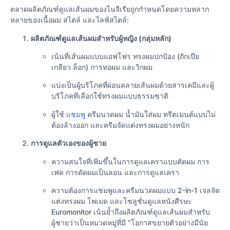
ตลาดผลิตภัณฑ์ดูแลเส้นผมของไนจีเรียถูกกำหนดโดยความหลาก
หลายของเนื้อผม สไตล์ และไลฟ์สไตล์:
ผลิตภัณฑ์ดูแลเส้นผมสำหรับผู้หญิง (กลุ่มหลัก)
เน้นที่เส้นผมแบบแอฟโฟร ทรงผมปกป้อง (ถักเปีย
เกลียว ล็อก) การทอผม และวิกผม
แบ่งเป็นผู้บริโภคที่ผ่อนคลายเส้นผมด้วยสารเคมีและผู้
บริโภคที่เลือกใช้ทรงผมแบบธรรมชาติ
ผู้ใช้
แชมพู
ครีมนวดผม น้ำมันใส่ผม ทรีตเมนต์แบบไม่
ต้องล้างออก และครีมจัดแต่งทรงผมอย่างหนัก
การดูแลตัวเองของผู้ชาย
ความสนใจที่เพิ่มขึ้นในการดูแลเคราแบบตัดผม การ
เฟด การดัดผมเป็นลอน และการดูแลเครา
ความต้องการแชมพูและครีมนวดผมแบบ 2-in-1 เจลจัด
แต่งทรงผม โพเมด และโซลูชั่นดูแลหนังศีรษะ
Euromonitor เน้นย้ำถึงผลิตภัณฑ์ดูแลเส้นผมสำหรับ
ผู้ชายว่าเป็นหมวดหมู่ที่มี “โอกาสขยายตัวอย่างมีนัย