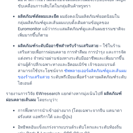
ขับเคลื่อนการเติบโตในกลุ่มสินค้าหรูหรา
ผลิตภัณฑ์ดัดผมและยืด
ผมยังคงเป็นผลิตภัณฑ์ยอดนิยมใน
กลุ่มผลิตภัณฑ์ดูแลเส้นผมแบบดั้งเดิมตามข้อมูลของ
Euromonitor แม้ว่ากระแสผลิตภัณฑ์ดูแลเส้นผมธรรมชาติจะ
เพิ่มมากขึ้นก็ตาม
ผลิตภัณฑ์ระดับมืออาชีพสำหรับร้านเสริมสวย
– ใช้ในร้าน
เสริมสวยเพื่อการผ่อนคลาย การทำสีผม การบำรุง และการจัด
แต่งทรง จำหน่ายผ่านช่องทางระดับมืออาชีพและเพิ่มมากขึ้น
ผ่านผู้ค้าปลีกเฉพาะทางและอีคอมเมิร์ซ เจ้าของแบรนด์
สามารถใช้ประโยชน์จาก
ซัพพลายเออร์ผลิตภัณฑ์ดูแลเส้นผม
ของร้านเสริมสวย
ระดับพรีเมียมเพื่อสร้างสายผลิตภัณฑ์ระดับ
ไฮเอนด์
รายงานการวิจัย 6Wresearch แยกต่างหากมุ่งเน้นไปที่
ผลิตภัณฑ์
ผ่อนคลายเส้นผม
โดยระบุว่า:
การพึ่งพาการนำเข้าอย่างมาก (โดยเฉพาะจากจีน แคนาดา
ฝรั่งเศส แอฟริกาใต้ และญี่ปุ่น)
อิทธิพลอันแข็งแกร่งจากแบรนด์ระดับโลกและระดับท้องถิ่น