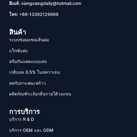
อีเมล์:
xiangxiangdaily@hotmail.com
โทร:
+86-13392129969
สินค้า
ระบบซ่อมแซมเส้นผม
แว็กซ์แท่ง
ครีมกันแดดแบบแท่ง
เรตินอล 0.5% ในสควาเลน
สครับกาแฟมะพร้าว
ผลิตภัณฑ์ระงับกลิ่นกายใต้วงแขน
การบริการ
บริการ R & D
บริการ OEM และ ODM