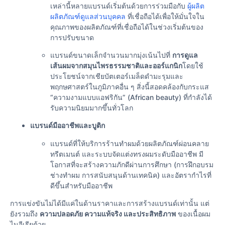
เหล่านี้หลายแบรนด์เริ่มต้นด้วยการร่วมมือกับ
ผู้ผลิต
ผลิตภัณฑ์ดูแลส่วนบุคคล
ที่เชื่อถือได้เพื่อให้มั่นใจใน
คุณภาพของผลิตภัณฑ์ที่เชื่อถือได้ในช่วงเริ่มต้นของ
การปรับขนาด
แบรนด์ขนาดเล็กจํานวนมากมุ่งเน้นไปที่
การดูแล
เส้นผมจากสมุนไพรธรรมชาติและออร์แกนิก
โดยใช้
ประโยชน์จากเชียบัตเตอร์เมล็ดดํามะรุมและ
พฤกษศาสตร์ในภูมิภาคอื่น ๆ สิ่งนี้สอดคล้องกับกระแส
“ความงามแบบแอฟริกัน” (African beauty) ที่กำลังได้
รับความนิยมมากขึ้นทั่วโลก
แบรนด์มืออาชีพและบูติก
แบรนด์ที่ให้บริการร้านทำผมด้วยผลิตภัณฑ์ผ่อนคลาย
ทรีตเมนต์ และระบบจัดแต่งทรงผมระดับมืออาชีพ มี
โอกาสที่จะสร้างความภักดีผ่านการศึกษา (การฝึกอบรม
ช่างทำผม การสนับสนุนด้านเทคนิค) และอัตรากำไรที่
ดีขึ้นสำหรับมืออาชีพ
การแข่งขันไม่ได้มีแค่ในด้านราคาและการสร้างแบรนด์เท่านั้น แต่
ยังรวมถึง
ความปลอดภัย ความแท้จริง และประสิทธิภาพ
ของเนื้อผม
ไนจีเรียด้วย