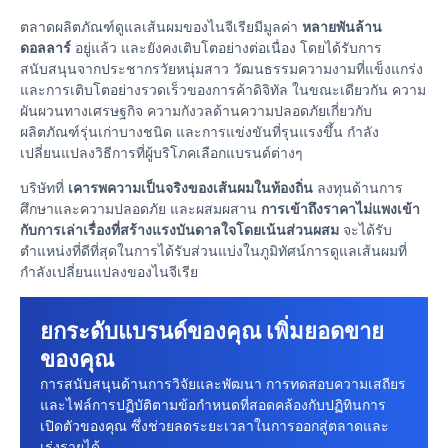
ตลาดผลิตภัณฑ์ดูแลเส้นผมของไนจีเรียมีมูลค่า
หลายพันล้าน
ดอลลาร์
อยู่แล้ว และยังคงเติบโตอย่างต่อเนื่อง โดยได้รับการ
สนับสนุนจากประชากรวัยหนุ่มสาว วัฒนธรรมความงามที่แข็งแกร่ง
และการเติบโตอย่างรวดเร็วของการค้าดิจิทัล ในขณะเดียวกัน ความ
ผันผวนทางเศรษฐกิจ ความกังวลด้านความปลอดภัยเกี่ยวกับ
ผลิตภัณฑ์รุ่นเก่าบางชนิด และการแข่งขันที่รุนแรงขึ้น กำลัง
เปลี่ยนแปลงวิธีการที่ผู้บริโภคเลือกแบรนด์ต่างๆ
บริษัทที่
เคารพความเป็นจริงของเส้นผมในท้องถิ่น
ลงทุนด้านการ
ศึกษาและความปลอดภัย และผสมผสาน
การเข้าถึงราคาไม่แพงเข้า
กับการเล่าเรื่องที่สร้างแรงบันดาลใจโดยเน้นส่วนผสม
จะได้รับ
ตำแหน่งที่ดีที่สุดในการได้รับส่วนแบ่งในภูมิทัศน์การดูแลเส้นผมที่
กำลังเปลี่ยนแปลงของไนจีเรีย
ยกระดับแบรนด์ของคุณ เพิ่มยอดขาย
ของคุณ
การสนับสนุนด้านการวิจัยและพัฒนา การทดสอบความเสถียร
และไฟล์การปฏิบัติตามข้อกําหนดที่สอดคล้องกับปฏิทินการ
เปิดตัวของคุณ ซึ่งช่วยลดระยะเวลาในการออกสู่ตลาดและ
เร่งรายได้