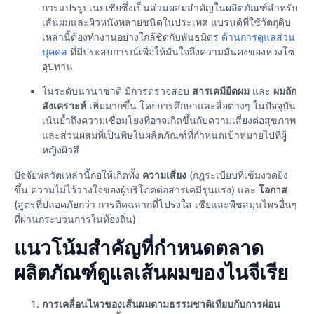
การแปรรูปเนยเชียซึ่งเป็นส่วนผสมสำคัญในผลิตภัณฑ์สำหรับ
เส้นผมและผิวหนังหลายชนิดในประเทศ แบรนด์ที่ใช้วัตถุดิบ
เหล่านี้ต้องทํางานอย่างใกล้ชิดกับพันธมิตร
ด้านการดูแลส่วน
บุคคล
ที่มีประสบการณ์เพื่อให้มั่นใจถึงความมั่นคงของห่วงโซ่
อุปทาน
ในระดับนานาชาติ มีการตรวจสอบ
สารเคมียืดผม
และ
ผมถัก
สังเคราะห์
เพิ่มมากขึ้น โดยการศึกษาและสื่อต่างๆ ในปัจจุบัน
เน้นย้ำถึงความเชื่อมโยงที่อาจเกิดขึ้นกับความเสี่ยงต่อสุขภาพ
และส่วนผสมที่เป็นพิษในผลิตภัณฑ์ที่กำหนดเป้าหมายไปที่ผู้
หญิงผิวสี
ปัจจัยพลวัตเหล่านี้ก่อให้เกิดทั้ง
ความเสี่ยง
(กฎระเบียบที่เข้มงวดยิ่ง
ขึ้น ความไม่ไว้วางใจของผู้บริโภคต่อสารเคมีรุนแรง) และ
โอกาส
(สูตรที่ปลอดภัยกว่า การติดฉลากที่โปร่งใส เชียและพืชสมุนไพรอื่นๆ
ที่ผ่านกระบวนการในท้องถิ่น)
แนวโน้มสำคัญที่กำหนดตลาด
ผลิตภัณฑ์ดูแลเส้นผมของไนจีเรีย
การเคลื่อนไหวของเส้นผมตามธรรมชาติเทียบกับการผ่อน