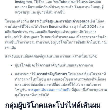
Instagram, TikTok และ YouTube ส่งผลให้เทรนด์ทรงผม
และการค้นพบผลิตภัณฑ์ต่างๆ ขยายตัว โดยเฉพาะในกลุ่มผู้
หญิงวัยรุ่นและผู้ชายที่เพิ่มมากขึ้น
ในขณะเดียวกัน
อัตราเงินเฟ้อสูงและการอ่อนค่าของสกุลเงิน
ได้ลด
รายได้สุทธิที่ใช้จ่ายได้จริงลง Euromonitor ระบุว่าในปี 2024 กลุ่ม
ผลิตภัณฑ์ความงามและผลิตภัณฑ์ดูแลส่วนบุคคลเติบโตอย่าง
แข็งแกร่งในด้านมูลค่า ในขณะที่ปริมาณลดลง เนื่องจากราคาสินค้า
เพิ่มขึ้นเร็วกว่าความสามารถของผู้บริโภคในการซื้อสินค้าในปริมาณ
เท่าเดิม
สำหรับแบรนด์ผลิตภัณฑ์ดูแลเส้นผม การผสมผสานนี้หมายถึง:
ผู้บริโภคยังคงให้ความสำคัญกับเส้นผมและความงาม
แต่พวกเขาให้
ความสำคัญกับราคา
โดยแลกเปลี่ยนในราคาที่
ต่ำกว่า หาโปรโมชั่น และทดลองใช้ขนาดบรรจุภัณฑ์ที่เล็กลง
และแบรนด์ท้องถิ่น การเปลี่ยนแปลงนี้ได้เร่งความต้องการ
โซลูชัน
การดูแลเส้นผมฉลากส่วนตัว
ที่คุ้มค่าซึ่งรักษาคุณภาพ
สูงในราคาที่แข่งขันได้
กลุ่มผู้บริโภคและโปรไฟล์เส้นผม