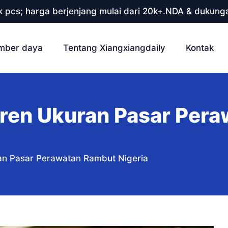
 pcs; harga berjenjang mulai dari 20k+.NDA & dukunga
mber daya
Tentang Xiangxiangdaily
Kontak
ren Ukuran Pasar Per
n Pasar Perawatan Rambut Nigeria