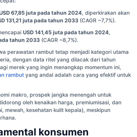
cepat:
USD 67,85 juta pada tahun 2024
, diperkirakan akan
D 131,21 juta pada tahun 2033
(CAGR ~7,7%).
 mencapai
USD 141,45 juta pada tahun 2024
,
pada tahun 2033
(CAGR ~8,7%).
a perawatan rambut tetap menjadi kategori utama
ria, dengan data ritel yang dilacak dari tahun
Bagi merek yang ingin menangkap momentum ini,
n rambut
yang andal adalah cara yang efektif untuk
onomi makro, prospek jangka menengah untuk
 didorong oleh kenaikan harga, premiumisasi, dan
i, mewah, kesehatan kulit kepala), meskipun
rhana.
damental konsumen