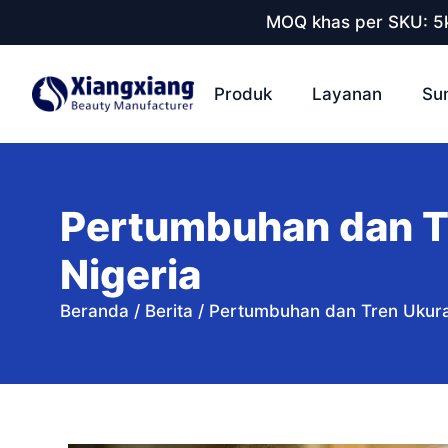
MOQ khas per SKU: 5k
Produk
Layanan
Su
Pertumbuhan dan T
Nigeria
Beranda
/
Berita
/
Pertumbuhan dan Tren Ukura