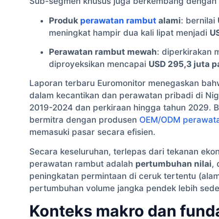
Sub-segmen khusus juga berkembang dengan 
Produk
perawatan rambut
alami
: bernilai
meningkat hampir dua kali lipat menjadi
US
Perawatan rambut mewah
: diperkirakan
diproyeksikan mencapai
USD 295,3 juta 
Laporan terbaru Euromonitor menegaskan bahw
dalam kecantikan dan perawatan pribadi di Nige
2019-2024 dan perkiraan hingga tahun 2029. 
bermitra dengan produsen
OEM/ODM perawata
memasuki pasar secara efisien.
Secara keseluruhan, terlepas dari tekanan ek
perawatan rambut adalah
pertumbuhan nilai
,
peningkatan permintaan di ceruk tertentu (alam
pertumbuhan volume jangka pendek lebih sede
Konteks makro dan fun