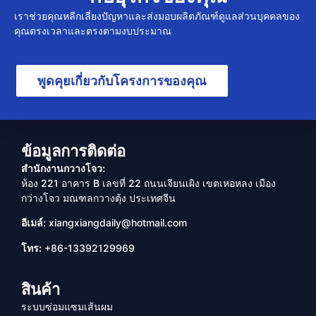
เราช่วยคุณหลีกเลี่ยงปัญหาและส่งมอบผลิตภัณฑ์ดูแลส่วนบุคคลของ
คุณตรงเวลาและตรงตามงบประมาณ
พูดคุยเกี่ยวกับโครงการของคุณ
ข้อมูลการติดต่อ
สำนักงานกวางโจว:
ห้อง 221 อาคาร B เลขที่ 22 ถนนเจียนเผิง เขตเหอหลง เมือง
กว่างโจว มณฑลกวางตุ้ง ประเทศจีน
อีเมล์:
xiangxiangdaily@hotmail.com
โทร:
+86-13392129969
สินค้า
ระบบซ่อมแซมเส้นผม