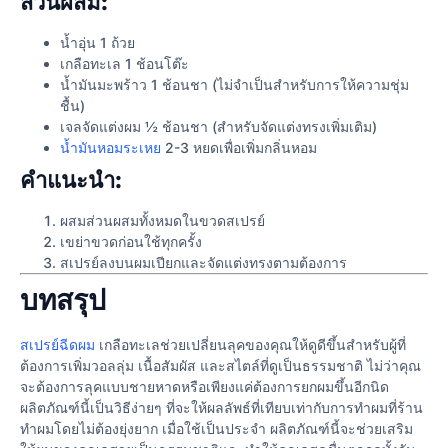
ส่วนผสม:
น้ำอุ่น 1 ถ้วย
เกลือทะเล 1 ช้อนโต๊ะ
น้ำมันมะพร้าว 1 ช้อนชา (ไม่จำเป็นสำหรับการให้ความชุ่ม
ชื้น)
เจลจัดแต่งผม ½ ช้อนชา (สำหรับจัดแต่งทรงเพิ่มเติม)
น้ำมันหอมระเหย
2-3 หยดเพื่อเพิ่มกลิ่นหอม
คำแนะนำ:
ผสมส่วนผสมทั้งหมดในขวดสเปรย์
เขย่าขวดก่อนใช้ทุกครั้ง
สเปรย์ลงบนผมเปียกและจัดแต่งทรงตามต้องการ
บทสรุป
สเปรย์ฉีดผม
เกลือทะเลช่วยเปลี่ยนลุคของคุณให้ดูดีขึ้นสำหรับผู้ที่
ต้องการเพิ่มวอลลุ่ม เนื้อสัมผัส และสไตล์ที่ดูเป็นธรรมชาติ ไม่ว่าคุณ
จะต้องการลุคแบบชายหาดหรือเพียงแค่ต้องการยกผมขึ้นอีกนิด
ผลิตภัณฑ์นี้เป็นวิธีง่ายๆ ที่จะให้ผลลัพธ์ที่เทียบเท่ากับการทำผมที่ร้าน
ทำผมโดยไม่ต้องยุ่งยาก เมื่อใช้เป็นประจำ ผลิตภัณฑ์นี้จะช่วยเสริม